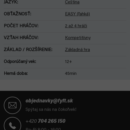
JAZYK
:
Čeština
OBŤAŽNOSŤ
:
EASY (ľahká)
POČET HRÁČOV
:
2 až 4 hráči
VZŤAH HRÁČOV
:
Kompetitívny
ZÁKLAD / ROZŠÍRENIE
:
Základná hra
Odporúčaný vek
:
12+
Herná doba
:
45min
Z
á
objednavky@fyft.sk
p
Spýtaj sa nás na čokoľvek!
ä
t
+420
704 265 150
i