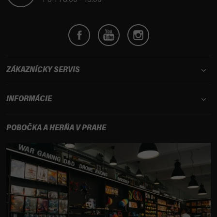
Po-Pi 8:00 - 16:00
e
ZÁKAZNÍCKY SERVIS
INFORMÁCIE
POBOČKA A HERŇA V PRAHE