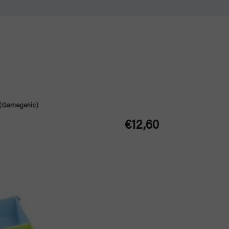
r (Gamegenic)
€12,60
Jednotková
cena: