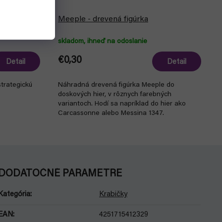
 tokeny
Meeple - drevená figúrka
skladom, ihneď na odoslanie
€0,30
Detail
Detail
strategickú
Náhradná drevená figúrka Meeple do
doskových hier, v rôznych farebných
variantoch. Hodí sa napríklad do hier ako
Carcassonne alebo Messina 1347.
DODATOČNÉ PARAMETRE
Kategória
:
Krabičky
EAN
:
4251715412329