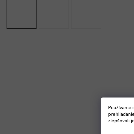
Používame s
prehliadani
zlepšovali j