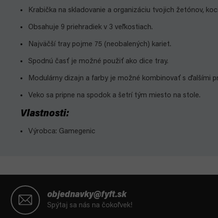
Krabička na skladovanie a organizáciu tvojich žetónov, koc
Obsahuje 9 priehradiek v 3 veľkostiach.
Najväčší tray pojme 75 (neobalených) kariet.
Spodnú časť je možné použiť ako dice tray.
Modulárny dizajn a farby je možné kombinovať s ďalšími p
Veko sa pripne na spodok a šetrí tým miesto na stole.
Vlastnosti:
Výrobca: Gamegenic
Z
á
objednavky@fyft.sk
p
Spýtaj sa nás na čokoľvek!
ä