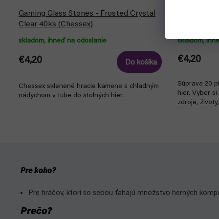
Gaming Glass Stones - Frosted Crystal
Sada kocie
Clear 40ks (Chessex)
skladom, ihneď na odoslanie
skladom, ihn
€4,20
€4,20
Do košíka
Súprava 20 p
Chessex sklenené hracie kamene s chladným
hier. Vyber si
nádychom v tube do stolných hier.
zdroje, životy
Pre koho?
Pre hráčov, ktorí so sebou ťahajú množstvo herných komp
Prečo?