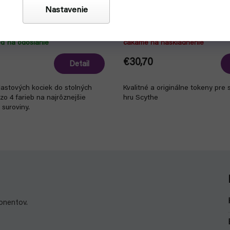
Nastavenie
Scythe Realistic Resources -
k 20ks
(Stonemaier Games)
eď na odoslanie
čakáme na naskladnenie
€30,70
Detail
lastových kociek do stolných
Kvalitné a originálne tokeny pre 
 zo 4 farieb na najrôznejšie
hru Scythe
, suroviny.
onentov.