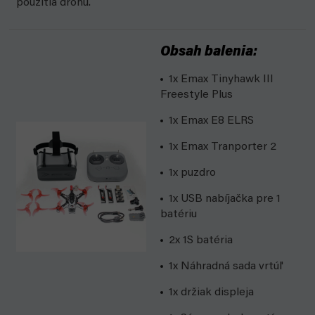
použitia dronu.
Obsah balenia:
1x Emax Tinyhawk III
Freestyle Plus
1x Emax E8 ELRS
1x Emax Tranporter 2
1x puzdro
1x USB nabíjačka pre 1
batériu
2x 1S batéria
1x Náhradná sada vrtúľ
1x držiak displeja