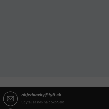
Z
á
objednavky@fyft.sk
p
Spýtaj sa nás na čokoľvek!
ä