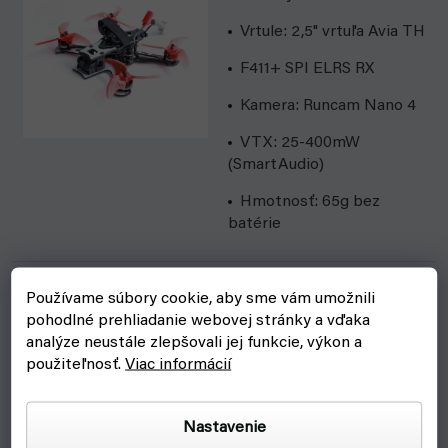
Vrtule: 2,5" vrtuľa Avia TH
F411+ SPI ELRS RX
Kamera: Runcam Nano 4
VTX: 25-400mW
(SmartAudio)
Hmotnosť: 65g bez
batérie
Vysielač - Emax E8
Používame súbory cookie, aby sme vám umožnili
ELRS
pohodlné prehliadanie webovej stránky a vďaka
analýze neustále zlepšovali jej funkcie, výkon a
RC vysielač Emax E8
použiteľnosť.
Viac informácií
ELRS je solídny vysielač,
ktorý využíva presné
kardanové páky, ktoré
Nastavenie
výrazne zlepšujú pocit z