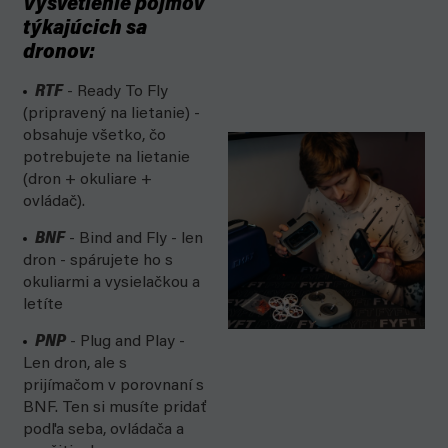
Vysvetlenie pojmov
týkajúcich sa
dronov:
RTF
- Ready To Fly
(pripravený na lietanie) -
obsahuje všetko, čo
potrebujete na lietanie
(dron + okuliare +
ovládač).
BNF
- Bind and Fly - len
dron - spárujete ho s
okuliarmi a vysielačkou a
letíte
PNP
- Plug and Play -
Len dron, ale s
prijímačom v porovnaní s
BNF. Ten si musíte pridať
podľa seba, ovládača a