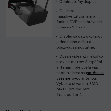
Odnímateľný displej
Okuliare
majú
diverzitu
príjem a
funkciu
DVR
na nahrávanie
videa na SD kartu.
Displej sa dá z okuliarov
jednoducho odňať a
používať samostatne.
Dosah videa až niekoľko
stoviek metrov. S lepšími
anténami, ale oveľa viac
napr. trojcestnou
anténou
a
všesmerovou
anténou.
Vyberte si variant SMA-
MALE pre okuliare
Transporter 2.