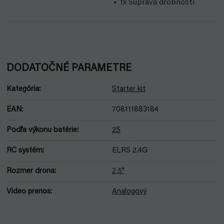
1x Súprava drobností
DODATOČNÉ PARAMETRE
Kategória
:
Starter kit
EAN
:
708111883184
Podľa výkonu batérie
:
2S
RC systém
:
ELRS 2.4G
Rozmer drona
:
2,5"
Video prenos
:
Analogový