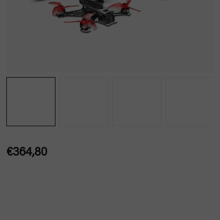
€364,80
Jednotková
cena: