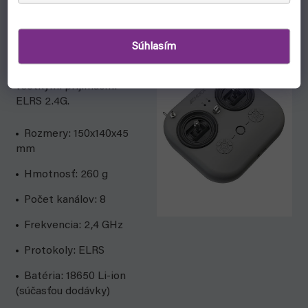
ovládania.
Vysielačka podporuje
Súhlasím
protokol ExpressLRS a
možno ju spárovať so
všetkými prijímačmi
ELRS 2.4G.
Rozmery: 150x140x45
mm
Hmotnosť: 260 g
Počet kanálov: 8
Frekvencia: 2,4 GHz
Protokoly: ELRS
Batéria: 18650 Li-ion
(súčasťou dodávky)