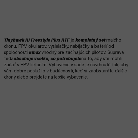
Tinyhawk III Freestyle Plus RTF
je
kompletný set
malého
dronu, FPV okuliarov, vysielačky, nabíjačky a batérií od
spoločnosti
Emax
vhodný pre začínajúcich pilotov. Súprava
teda
obsahuje všetko, čo potrebujete
na to, aby ste mohli
začať s FPV lietaním. Vybavenie v sade je navrhnuté tak, aby
vám dobre poslúžilo v budúcnosti, keď si zaobstaráte ďalšie
drony alebo prejdete na lepšie vybavenie.