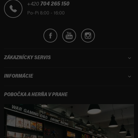
t
+420
704 265 150
i
Po-Pi 8:00 - 16:00
e
ZÁKAZNÍCKY SERVIS
INFORMÁCIE
POBOČKA A HERŇA V PRAHE