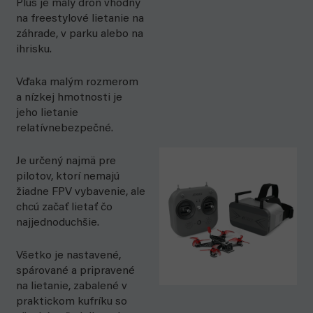
Plus je malý dron vhodný
na freestylové lietanie na
záhrade, v parku alebo na
ihrisku.
Vďaka malým rozmerom
a nízkej hmotnosti je
jeho lietanie
relatívne
bezpečné.
Je určený najmä pre
pilotov, ktorí nemajú
žiadne FPV vybavenie, ale
chcú začať lietať čo
najjednoduchšie.
Všetko je nastavené,
spárované a pripravené
na lietanie, zabalené v
praktickom kufríku so