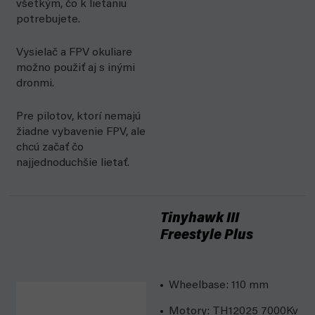
všetkým, čo k lietaniu
potrebujete.
Vysielač a FPV okuliare
možno použiť aj s inými
dronmi.
Pre pilotov, ktorí nemajú
žiadne vybavenie FPV, ale
chcú začať čo
najjednoduchšie lietať.
Tinyhawk III
Freestyle Plus
Wheelbase: 110 mm
Motory: TH12025 7000Kv