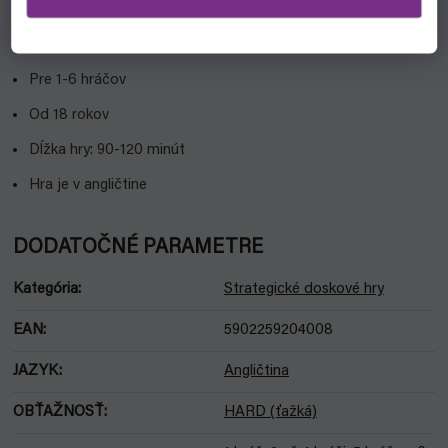
Vlastnosti:
Výrobca: Galakta Games
Pre 1-6 hráčov
Od 18 rokov
Dĺžka hry: 90-120 minút
Hra je v angličtine
DODATOČNÉ PARAMETRE
Kategória
:
Strategické doskové hry
EAN
:
5902259204008
JAZYK
:
Angličtina
OBŤAŽNOSŤ
:
HARD (ťažká)