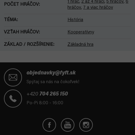
1 hráč
,
2 až 4 hráči
,
5 hráčov
,
6
POČET HRÁČOV
:
hráčov
,
7 a viac hráčov
TÉMA
:
História
VZŤAH HRÁČOV
:
Kooperatívny
ZÁKLAD / ROZŠÍRENIE
:
Základná hra
Z
á
objednavky@fyft.sk
p
Spýtaj sa nás na čokoľvek!
ä
t
+420
704 265 150
i
Po-Pi 8:00 - 16:00
e