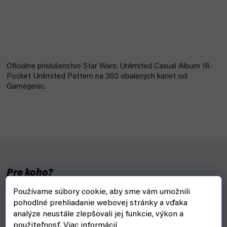
Oficiálne príslušenstvo Star Wars: Unlimited Casual Album 18-
Pocket Unlimited Pattern na 360 obalených kariet od
Gamegenic.
Pre koho?
Používame súbory cookie, aby sme vám umožnili
Pre hráčov a zberateľov kariet Star Wars Unlimited.
pohodlné prehliadanie webovej stránky a vďaka
Prečo?
analýze neustále zlepšovali jej funkcie, výkon a
použiteľnosť.
Viac informácií