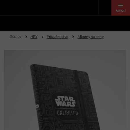
Prejsť
na
obsah
Domov
HRY
Príslušenstvo
Albumy na karty