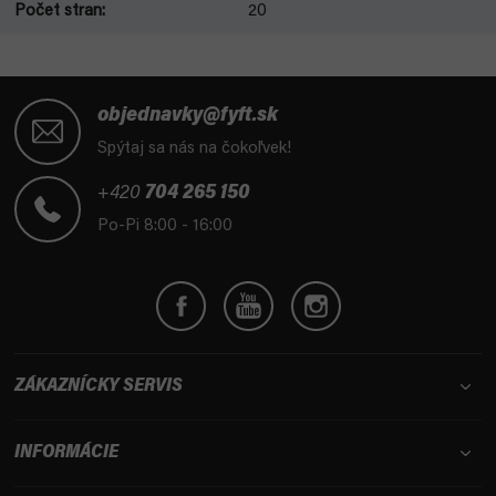
Počet stran
:
20
Z
á
objednavky@fyft.sk
p
Spýtaj sa nás na čokoľvek!
ä
t
+420
704 265 150
i
Po-Pi 8:00 - 16:00
e
ZÁKAZNÍCKY SERVIS
INFORMÁCIE