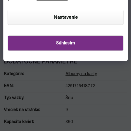
Star Wars: Unlimited Casual Album 18-Pocket od Gamegenic
je nevyhnutný doplnok pre hráčov a zberateľov kariet.
Nastavenie
Vkladanie kariet je typu sideloading.
Elastická gumička, ktorá drží album zatvorený.
Pojme obalené karty (obaly od iných značiek ako Gamegenic
Súhlasím
nemusí sedieť) štandardných veľkosti a japonských kariet.
DODATOČNÉ PARAMETRE
Kategória
:
Albumy na karty
EAN
:
4251715418772
Typ väzby
:
Šitá
Vreciek na stránke
:
9
Kapacita kariet
:
360