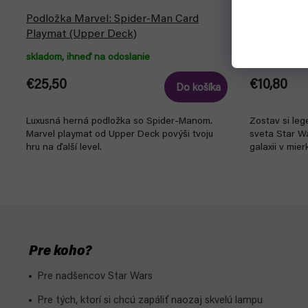
Podložka Marvel: Spider-Man Card
Star Wars: 
Playmat (Upper Deck)
Kit 1:241 (Re
skladom, ihneď na odoslanie
skladom, ihn
€25,50
€10,80
Do košíka
Luxusná herná podložka so Spider-Manom.
Zostav si leg
Marvel playmat od Upper Deck povýši tvoju
sveta Star Wa
hru na ďalší level.
galaxii v mier
Pre koho?
Pre nadšencov Star Wars
Pre tých, ktorí si chcú zapáliť naozaj skvelú lampu