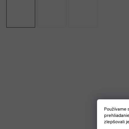
Používame s
prehliadani
zlepšovali j