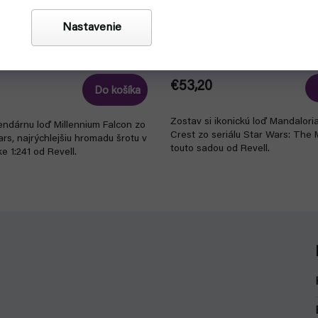
Millennium Falcon - Model
Star Wars Mandalorian: Razor
Nastavenie
vell)
Model Kit 1:72 (Revell)
eď na odoslanie
čakáme na naskladnenie
€53,20
Do košíka
Zostav si ikonickú loď Mandalori
endárnu loď Millennium Falcon zo
Crest zo seriálu Star Wars: The 
rs, najrýchlejšiu hromadu šrotu v
touto sadou od Revell.
ke 1:241 od Revell.