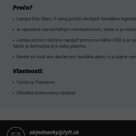
Prečo?
Lampa Star Wars: X-wing poteší všetkých fanúšikov legendárn
Je vybavená nastaviteľným mechanizmom, takže si ju môže
Lampu potom môžete napájať pomocou kábla USB a je vyrobe
takže je šetrnejšia aj k našej planéte.
Skvele sa hodí ako darček pre fanúšika alebo si ju kúpte sam
Vlastnosti:
Výrobca: Paladone
Oficiálne licencovaný výrobok
Z
á
objednavky@fyft.sk