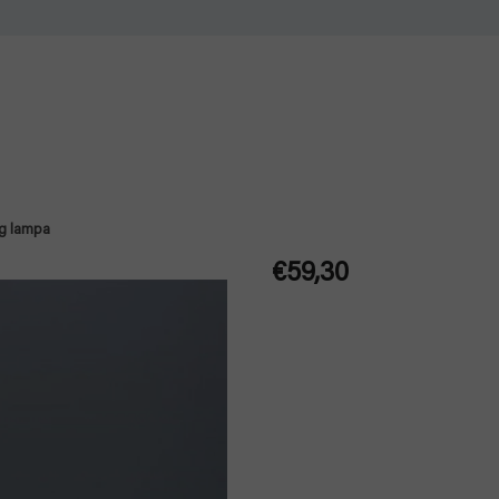
ng lampa
€59,30
Jednotková
cena: