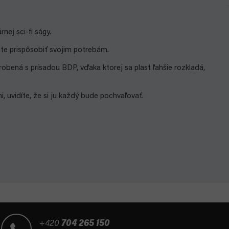
ej sci-fi ságy.
te prispôsobiť svojim potrebám.
ná s prísadou BDP, vďaka ktorej sa plast ľahšie rozkladá,
i, uvidíte, že si ju každý bude pochvaľovať.
+420
704 265 150