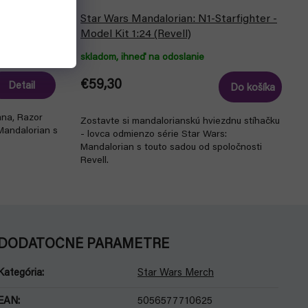
 Crest -
Star Wars Mandalorian: N1-Starfighter -
Model Kit 1:24 (Revell)
skladom, ihneď na odoslanie
€59,30
Detail
Do košíka
ana, Razor
Zostavte si mandalorianskú hviezdnu stíhačku
Mandalorian s
- lovca odmienzo série Star Wars:
Mandalorian s touto sadou od spoločnosti
Revell.
DODATOČNÉ PARAMETRE
Kategória
:
Star Wars Merch
EAN
:
5056577710625