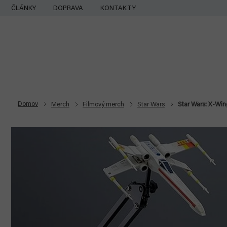
Prejsť
ČLÁNKY
DOPRAVA
KONTAKTY
na
obsah
Domov
Merch
Filmový merch
Star Wars
Star Wars: X-Wi