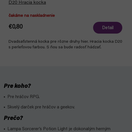
D20 Hracia kocka
čakáme na naskladnenie
€0,80
Detail
Dvadsaťstenná kocka pre rôzne druhy hier. Hracia kocka D20
s perleťovou farbou. S ňou sa bude radosť hádzať.
Pre koho?
Pre hráčov RPG.
Skvelý darček pre hráčov a geekov.
Prečo?
Lampa Sorcerer’s Potion Light je dokonalým herným