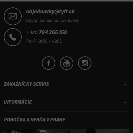
Z
á
objednavky@fyft.sk
p
Spýtaj sa nás na čokoľvek!
ä
t
+420
704 265 150
i
Po-Pi 8:00 - 16:00
e
ZÁKAZNÍCKY SERVIS
INFORMÁCIE
POBOČKA A HERŇA V PRAHE