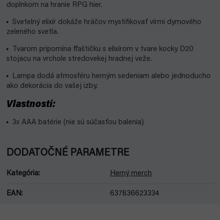
doplnkom na hranie RPG hier.
Svetelný elixír dokáže hráčov mystifikovať vírmi dymového
zeleného svetla.
Tvarom pripomína fľaštičku s elixírom v tvare kocky D20
stojacu na vrchole stredovekej hradnej veže.
Lampa dodá atmosféru herným sedeniam alebo jednoducho
ako dekorácia do vašej izby.
Vlastnosti:
3x AAA batérie (nie sú súčasťou balenia)
DODATOČNÉ PARAMETRE
Kategória
:
Herný merch
EAN
:
637836623334