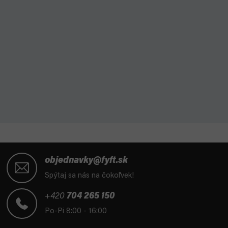
Z
á
objednavky@fyft.sk
p
Spýtaj sa nás na čokoľvek!
ä
t
+420
704 265 150
i
Po-Pi 8:00 - 16:00
e