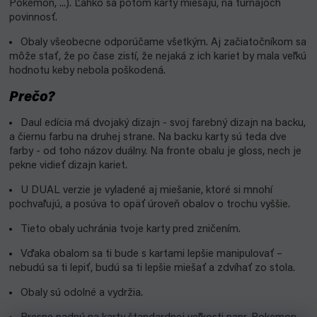
Pokémon, ...). Ľahko sa potom karty miešajú, na turnajoch
povinnosť.
Obaly všeobecne odporúčame všetkým. Aj začiatočníkom sa
môže stať, že po čase zistí, že nejaká z ich kariet by mala veľkú
hodnotu keby nebola poškodená.
Prečo?
Daul edícia má dvojaký dizajn - svoj farebný dizajn na backu,
a čiernu farbu na druhej strane. Na backu karty sú teda dve
farby - od toho názov duálny. Na fronte obalu je gloss, nech je
pekne vidieť dizajn kariet.
U DUAL verzie je vyladené aj miešanie, ktoré si mnohí
pochvaľujú, a posúva to opäť úroveň obalov o trochu vyššie.
Tieto obaly uchránia tvoje karty pred zničením.
Vďaka obalom sa ti bude s kartami lepšie manipulovať –
nebudú sa ti lepiť, budú sa ti lepšie miešať a zdvíhať zo stola.
Obaly sú odolné a vydržia.