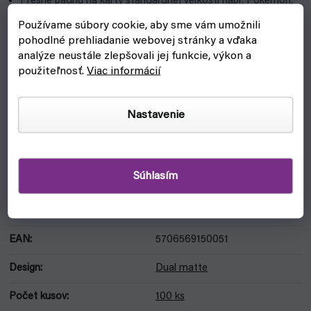
Presne padnú na karty štandardnej veľkosti napr. Pokemon,
Magic: the Gathering, Yu-Gi-Oh a ďalšie.
Používame súbory cookie, aby sme vám umožnili
Vlastnosti:
pohodlné prehliadanie webovej stránky a vďaka
analýze neustále zlepšovali jej funkcie, výkon a
Prevedenie: Dual matte & gloss
použiteľnosť.
Viac informácií
Výrobca: Arcane Tinmen
Nastavenie
Veľkosť: 63 x 88 mm
V balení 100 ks
Súhlasím
DODATOČNÉ PARAMETRE
Kategória
:
Dragon Shield obaly
EAN
:
5706569150051
Design
:
Dual matte
Počet kusov
:
100 ks