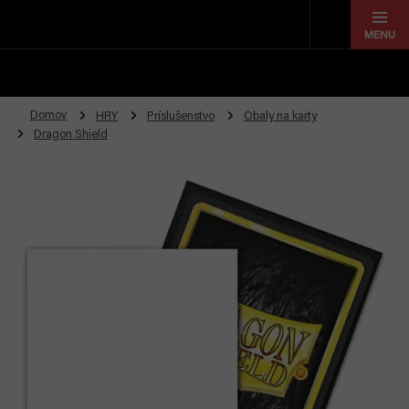
Prejsť
na
obsah
Domov
HRY
Príslušenstvo
Obaly na karty
Dragon Shield