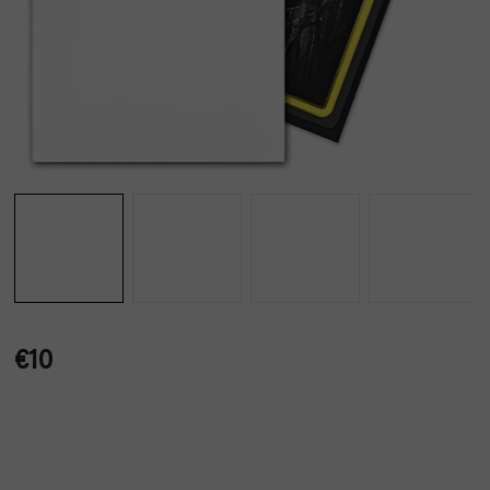
€10
Jednotková
cena: