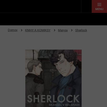
Prejsť
na
obsah
Domov
KNIHY A KOMIKSY
Manga
Sherlock