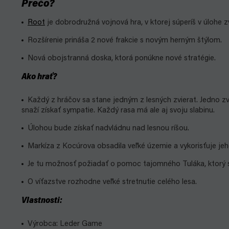
Prečo?
Root
je dobrodružná vojnová hra, v ktorej súperíš v úlohe 
Rozšírenie prináša 2 nové frakcie s novým herným štýlom.
Nová obojstranná doska, ktorá ponúkne nové stratégie.
Ako hrať?
Každý z hráčov sa stane jedným z lesných zvierat. Jedno zvie
snaží získať sympatie. Každý rasa má ale aj svoju slabinu.
Úlohou bude získať nadvládnu nad lesnou ríšou.
Markíza z Kocúrova obsadila veľké územie a vykorisťuje jeh
Je tu možnosť požiadať o pomoc tajomného Tuláka, ktorý si
O víťazstve rozhodne veľké stretnutie celého lesa.
Vlastnosti:
Výrobca: Leder Game