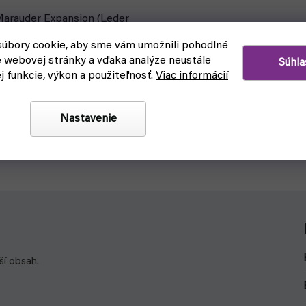
Marauder Expansion (Leder
úbory cookie, aby sme vám umožnili pohodlné
eď na odoslanie
e webovej stránky a vďaka analýze neustále
Súhla
ej funkcie, výkon a použiteľnosť.
Viac informácií
Do košíka
Nastavenie
rauder pre hru Root, ktoré
ateľné frakcie: Vodcu hostí a
není.
ší obsah.