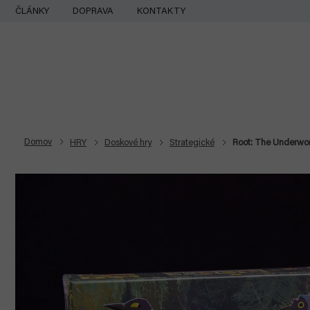
Prejsť
ČLÁNKY
DOPRAVA
KONTAKTY
na
obsah
Domov
HRY
Doskové hry
Strategické
Root: The Underwor