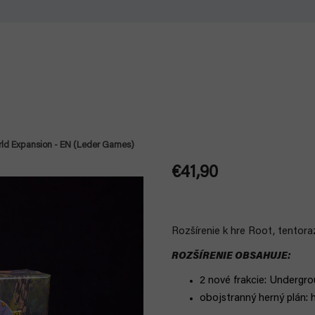
ld Expansion - EN (Leder Games)
€41,90
Jednotková
cena:
Rozšírenie k hre Root, tentora
ROZŠÍRENIE OBSAHUJE:
2 nové frakcie: Undergr
obojstranný herný plán: h