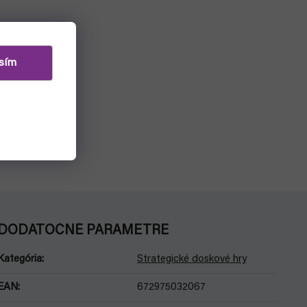
sím
DODATOČNÉ PARAMETRE
Kategória
:
Strategické doskové hry
EAN
:
672975032067