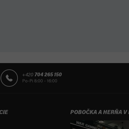
+420
704 265 150
Po-Pi 8:00 - 16:00
CIE
POBOČKA A HERŇA V