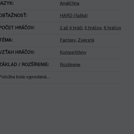
JAZYK
:
Angličtina
OBŤAŽNOSŤ
:
HARD (ťažká)
POČET HRÁČOV
:
2 až 4 hráči
,
5 hráčov
,
6 hráčov
TÉMA
:
Fantasy
,
Zvieratá
VZŤAH HRÁČOV
:
Kompetitívny
ZÁKLAD / ROZŠÍRENIE
:
Rozšírenie
Položka bola vypredaná…