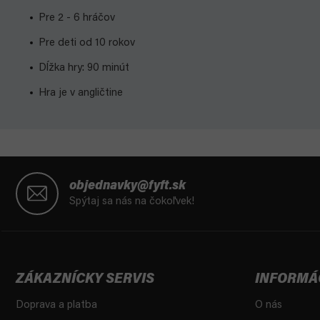
Pre 2 - 6 hráčov
Pre deti od 10 rokov
Dĺžka hry: 90 minút
Hra je v angličtine
Z
á
objednavky@fyft.sk
p
Spýtaj sa nás na čokoľvek!
ä
t
i
e
ZÁKAZNÍCKY SERVIS
INFORMÁ
Doprava a platba
O nás