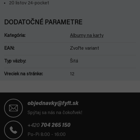
20 listov 24-pocket
DODATOČNÉ PARAMETRE
Kategória
:
Albumy na karty
EAN
:
Zvoľte variant
Typ väzby
:
Šitá
Vreciek na stránke
:
12
Z
á
objednavky@fyft.sk
p
Spýtaj sa nás na čokoľvek!
ä
t
+420
704 265 150
i
Po-Pi 8:00 - 16:00