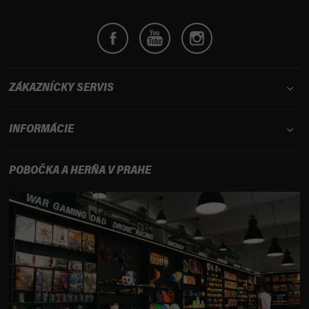
e
ZÁKAZNÍCKY SERVIS
INFORMÁCIE
POBOČKA A HERŇA V PRAHE