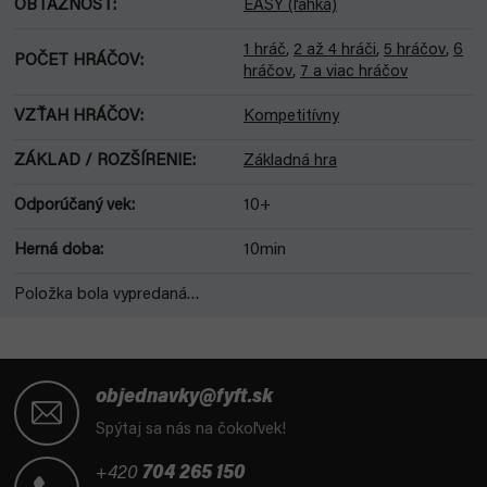
OBŤAŽNOSŤ
:
EASY (ľahká)
1 hráč
,
2 až 4 hráči
,
5 hráčov
,
6
POČET HRÁČOV
:
hráčov
,
7 a viac hráčov
VZŤAH HRÁČOV
:
Kompetitívny
ZÁKLAD / ROZŠÍRENIE
:
Základná hra
Odporúčaný vek
:
10+
Herná doba
:
10min
Položka bola vypredaná…
Z
á
objednavky@fyft.sk
p
Spýtaj sa nás na čokoľvek!
ä
t
+420
704 265 150