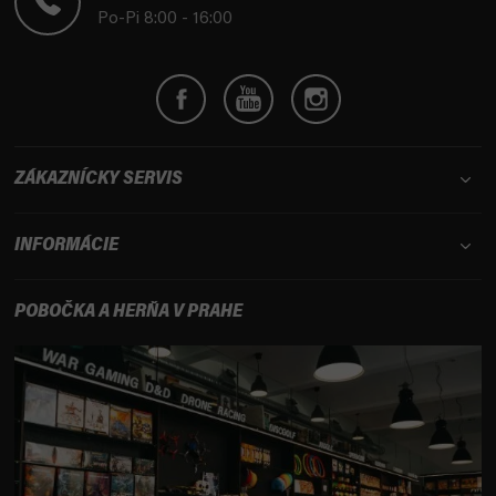
i
Po-Pi 8:00 - 16:00
e
ZÁKAZNÍCKY SERVIS
INFORMÁCIE
POBOČKA A HERŇA V PRAHE