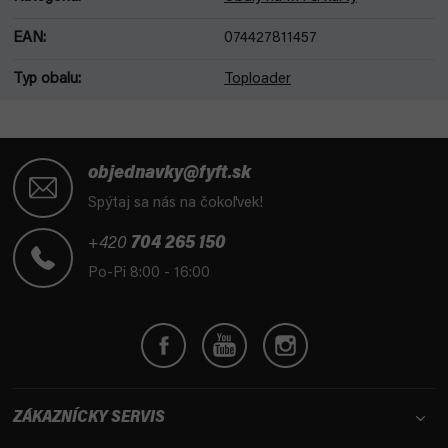
EAN
:
074427811457
Typ obalu
:
Toploader
Z
á
objednavky@fyft.sk
p
Spýtaj sa nás na čokoľvek!
ä
t
+420
704 265 150
i
Po-Pi 8:00 - 16:00
e
ZÁKAZNÍCKY SERVIS