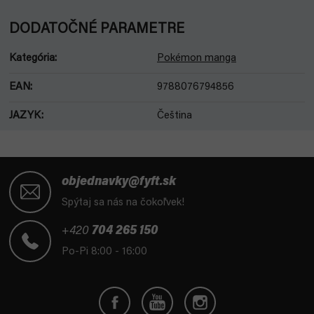
DODATOČNÉ PARAMETRE
Kategória
:
Pokémon manga
EAN
:
9788076794856
JAZYK
:
Čeština
Z
á
objednavky@fyft.sk
p
Spýtaj sa nás na čokoľvek!
ä
t
+420
704 265 150
i
Po-Pi 8:00 - 16:00
e