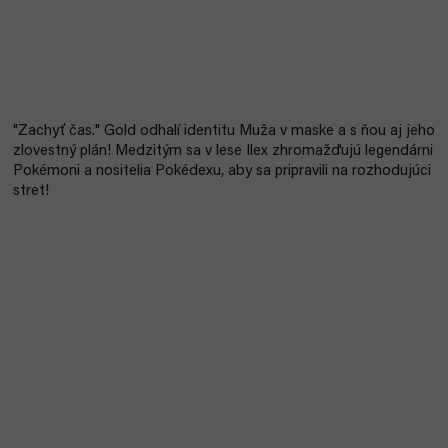
"Zachyť čas." Gold odhalí identitu Muža v maske a s ňou aj jeho
zlovestný plán! Medzitým sa v lese Ilex zhromažďujú legendárni
Pokémoni a nositelia Pokédexu, aby sa pripravili na rozhodujúci
stret!