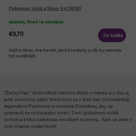
Pokémon: Gold a Silver 9 (CREW)
skladom, ihneď na odoslanie
€9,70
Do košíka
Gold a Silver, dva trenéři, jejichž hodnoty a cíle by nemohly
být rozdílnější.
"Zachyť čas." Gold odhalí identitu Muža v maske a s ňou aj
jeho zlovestný plán! Medzitým sa v lese Ilex zhromažďujú
legendárni Pokémoni a nositelia Pokédexu, aby sa
pripravili na rozhodujúci stret! Tretí príbehový oblúk
vrcholí a bitka nadobúda nevídané rozmery... Kam sa však v
tom chaose podel Gold!