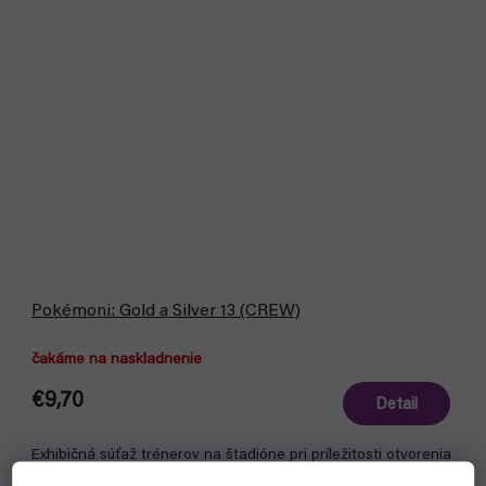
Pokémoni: Gold a Silver 13 (CREW)
čakáme na naskladnenie
€9,70
Detail
Exhibičná súťaž trénerov na štadióne pri príležitosti otvorenia
Pokémonovej ligy na Indigovej plošine konečne vypukla! Ale