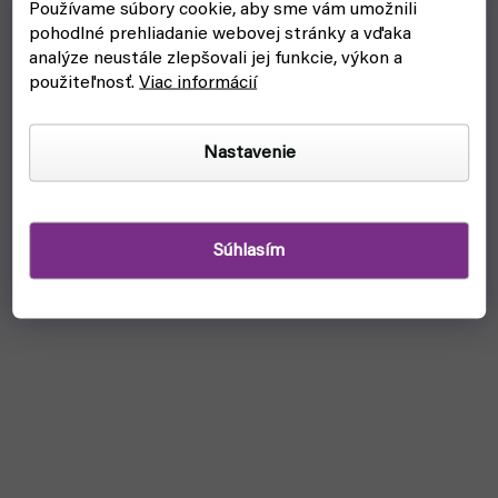
Používame súbory cookie, aby sme vám umožnili
ako zápasy postupujú, medzi účastníkmi sa začína šíriť...
pohodlné prehliadanie webovej stránky a vďaka
analýze neustále zlepšovali jej funkcie, výkon a
použiteľnosť.
Viac informácií
Nastavenie
Súhlasím