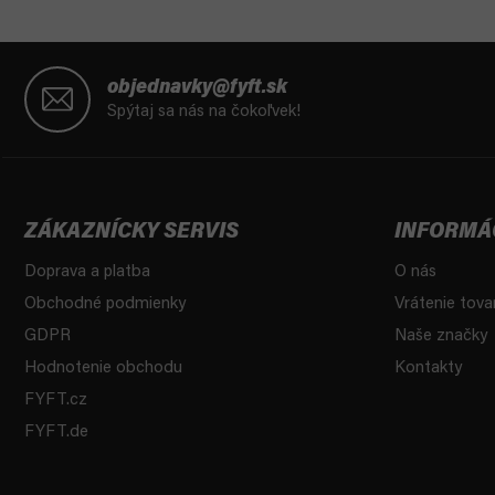
Z
á
objednavky@fyft.sk
p
Spýtaj sa nás na čokoľvek!
ä
t
i
e
ZÁKAZNÍCKY SERVIS
INFORMÁ
Doprava a platba
O nás
Obchodné podmienky
Vrátenie tova
GDPR
Naše značky
Hodnotenie obchodu
Kontakty
FYFT.cz
FYFT.de