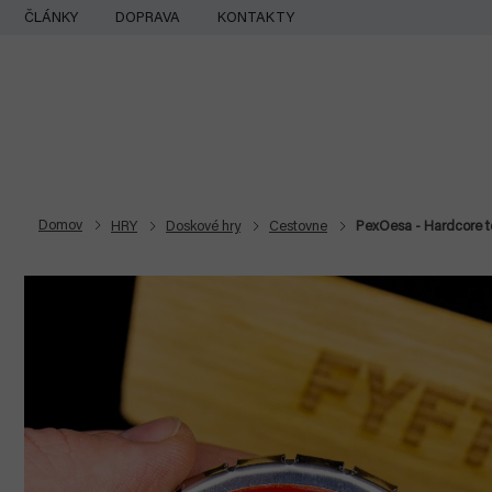
Prejsť
ČLÁNKY
DOPRAVA
KONTAKTY
na
obsah
Domov
HRY
Doskové hry
Cestovne
PexOesa - Hardcore 