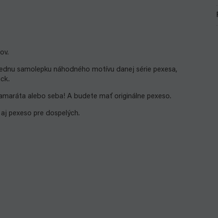
ov.
, jednu samolepku náhodného motívu danej série pexesa,
ack.
maráta alebo seba! A budete mať originálne pexeso.
 aj pexeso pre dospelých.