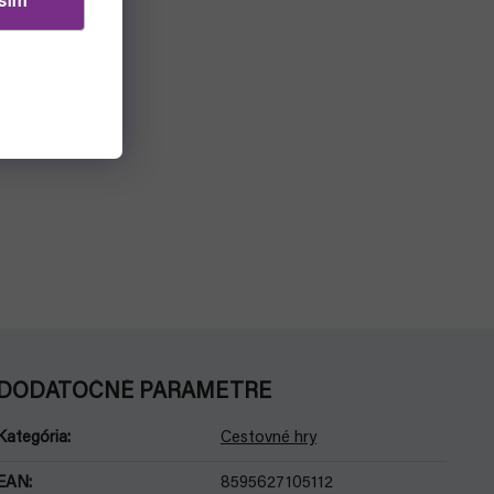
sím
DODATOČNÉ PARAMETRE
Kategória
:
Cestovné hry
EAN
:
8595627105112