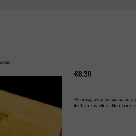
techno
€8,30
Jednotková
cena:
Pexoesa, okrúhle pexeso so št
ilustrátorov. Motív Hardcore 