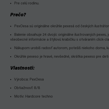
Pre celú rodinu.
Prečo?
PexOesa sú originálne okrúhle pexesá od českých ilustrátor
Balenie obsahuje 24 dvojíc originálne ilustrovaných pexes
všeobecné informácie a štýlovú krabičku s otváraním click-cl
Nákupom urobíš radosť autorom, potešíš niekoho doma, ka
Okrúhle pexeso je hravé, nevšedné, skrátka pexeso pre deti
Vlastnosti:
Výrobca: PexOesa
Obtiažnosť: 8/8
Motív: Hardcore techno