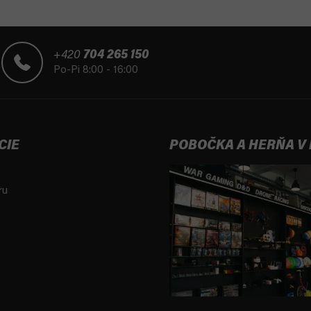
+420
704 265 150
Po-Pi 8:00 - 16:00
CIE
POBOČKA A HERŇA V
ru