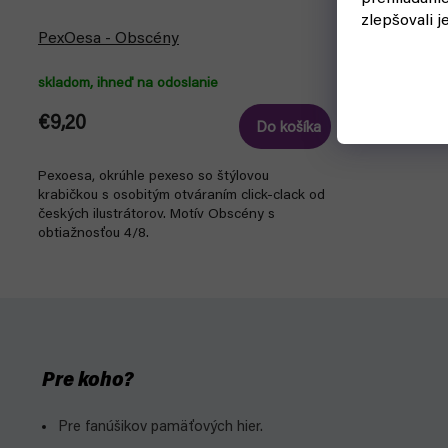
zlepšovali j
PexOesa - Obscény
skladom, ihneď na odoslanie
€9,20
Do košíka
Pexoesa, okrúhle pexeso so štýlovou
krabičkou s osobitým otváraním click-clack od
českých ilustrátorov. Motív Obscény s
obtiažnosťou 4/8.
Pre koho?
Pre fanúšikov pamäťových hier.