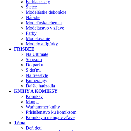
Farbiace sety
Štetce
Modelárske dekorácie
Náradie
Modelárska chémia
Modelárstvo v zľave
Farby
Modelovanie
Modely a figúrky
FRISBEE
Na Ultimate
So psom
Do parku
S deťmi
Na freestyle
Bumerangy
Ďalšie hádzadlá
KNIHY A KOMIKSY
Komiksy
Manga
Warhammer knihy
Príslušenstvo ku komiksom
Komiksy a manga v zľave
Téma
Deň detí