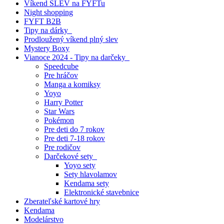
Víkend SLEV na FYFTu
Night shopping
FYFT B2B
Tipy na dárky
Prodloužený víkend plný slev
Mystery Boxy
Vianoce 2024 - Tipy na darčeky
Speedcube
Pre hráčov
Manga a komiksy
Yoyo
Harry Potter
Star Wars
Pokémon
Pre deti do 7 rokov
Pre deti 7-18 rokov
Pre rodičov
Darčekové sety
Yoyo sety
Sety hlavolamov
Kendama sety
Elektronické stavebnice
Zberateľské kartové hry
Kendama
Modelárstvo