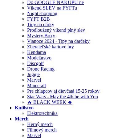
Do GOOGLE NÁKUPŮ ne
Víkend SLEV na FYFTu
Night shopping
FYFT B2B
Tipy na dárky
Prodloužený víkend plný slev
Mystery Boxy
Vianoce 2024 - Tipy na darčeky
Zberateľské kartové hry
Kendama
Modelárstvo
Discgolf
Drone Racing
Juggle
Marvel
Minecraft
Pre chlapcov aj dievčatá 15-25 rokov
Star Wars - May the 4th be with You
🔥 BLACK WEEK 🔥
Kutilstvo
Elektrotechnika
Merch
Herný merch
Filmový merch
Marvel