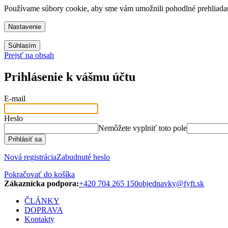
Používame súbory cookie, aby sme vám umožnili pohodlné prehliadani
Nastavenie
Súhlasím
Prejsť na obsah
Prihlásenie k vášmu účtu
E-mail
Heslo
Nemôžete vyplniť toto pole
Prihlásiť sa
Nová registrácia
Zabudnuté heslo
Pokračovať do košíka
Zákaznícka podpora:
+420 704 265 150
objednavky@fyft.sk
ČLÁNKY
DOPRAVA
Kontakty