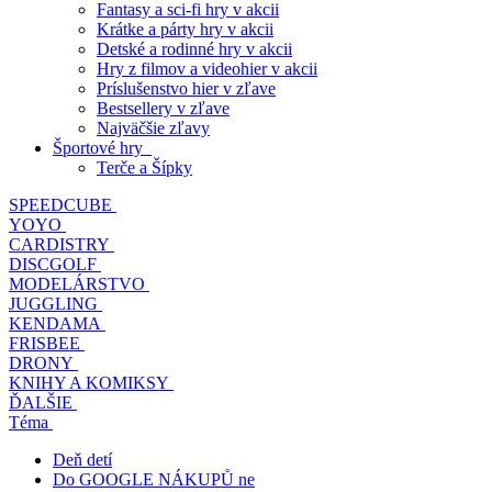
Fantasy a sci-fi hry v akcii
Krátke a párty hry v akcii
Detské a rodinné hry v akcii
Hry z filmov a videohier v akcii
Príslušenstvo hier v zľave
Bestsellery v zľave
Najväčšie zľavy
Športové hry
Terče a Šípky
SPEEDCUBE
YOYO
CARDISTRY
DISCGOLF
MODELÁRSTVO
JUGGLING
KENDAMA
FRISBEE
DRONY
KNIHY A KOMIKSY
ĎALŠIE
Téma
Deň detí
Do GOOGLE NÁKUPŮ ne