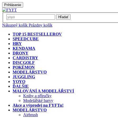
Prihlásenie
Hľadať
Nákupný košík
Prázdny košík
TOP 15 BESTSELLEROV
SPEEDCUBE
HRY
KENDAMA
DRONY
CARDISTRY
DISCGOLF
POKÉMON
MODELÁRSTVO
JUGGLING
YOYO
ĎALŠIE
MALOVÁNÍ A MODELÁŘSTVÍ
Knihy a příručky
Modelářské barvy
Akce a výprodej na FYFTu!
MODELÁRSTVO
Airbrush