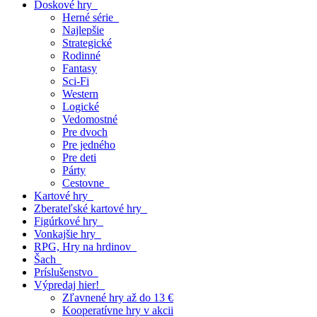
Doskové hry
Herné série
Najlepšie
Strategické
Rodinné
Fantasy
Sci-Fi
Western
Logické
Vedomostné
Pre dvoch
Pre jedného
Pre deti
Párty
Cestovne
Kartové hry
Zberateľské kartové hry
Figúrkové hry
Vonkajšie hry
RPG, Hry na hrdinov
Šach
Príslušenstvo
Výpredaj hier!
Zľavnené hry až do 13 €
Kooperatívne hry v akcii