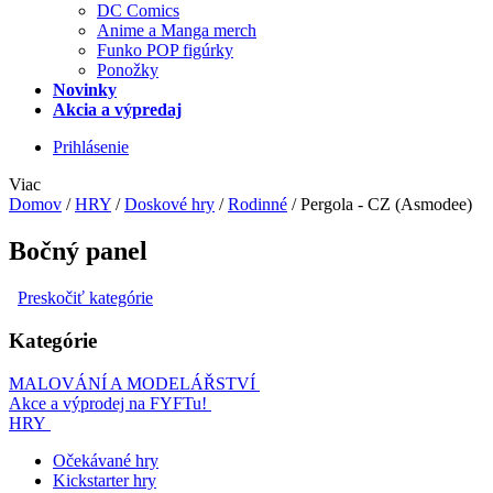
DC Comics
Anime a Manga merch
Funko POP figúrky
Ponožky
Novinky
Akcia a výpredaj
Prihlásenie
Viac
Domov
/
HRY
/
Doskové hry
/
Rodinné
/
Pergola - CZ (Asmodee)
Bočný panel
Preskočiť kategórie
Kategórie
MALOVÁNÍ A MODELÁŘSTVÍ
Akce a výprodej na FYFTu!
HRY
Očekávané hry
Kickstarter hry