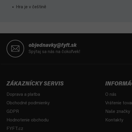
Hra je v češtině
Z
á
objednavky@fyft.sk
p
Spýtaj sa nás na čokoľvek!
ä
t
i
e
ZÁKAZNÍCKY SERVIS
INFORMÁ
Doprava a platba
O nás
Obchodné podmienky
Vrátenie tova
GDPR
Naše značky
Hodnotenie obchodu
Kontakty
FYFT.cz