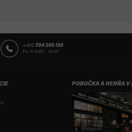
+420
704 265 150
Po-Pi 8:00 - 16:00
CIE
POBOČKA A HERŇA V
ru