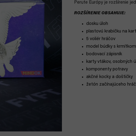
Perute Európy je rozšírenie jed
ROZŠÍRENIE OBSAHUJE:
dosku úloh
plastovú krabičku na kar
5 voliér hráčov
model búdky s krmítkom
bodovací zápisník
karty vtákov, osobných ú
komponenty potravy
akčné kocky a doštičky
žetón začínajúceho hrá