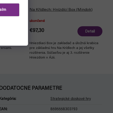
ert (Folded
sím
Na Křídlech: Hnízdící Box (Mindok)
ukončené
€97,30
Detail
Detail
ach), ktorý ti
Hniezdiaci Box je zakladač a úložná krabica
reniami.
pre základnú hru Na Krídlech a jej všetky
rozšírenia. Súčasťou je aj 3. rozšírenie
Hniezdom v Ázii.
DODATOČNÉ PARAMETRE
Kategória
:
Strategické doskové hry
EAN
:
8595558303793