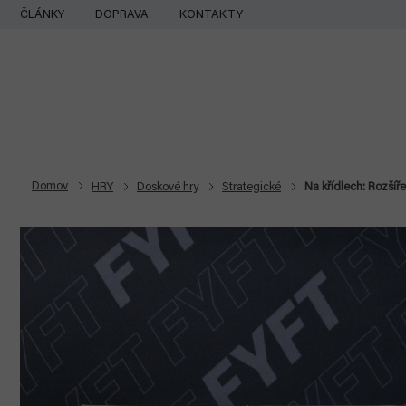
Prejsť
ČLÁNKY
DOPRAVA
KONTAKTY
na
obsah
Domov
HRY
Doskové hry
Strategické
Na křídlech: Rozšíře