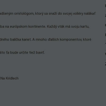
adšeným ornitológom, ktorý sa snaží do svojej voliéry nalákať
ú iba na európskom kontinente. Každý vták má svoju kartu,
adného balíčka kariet. A mnoho ďalších komponentov, ktoré
áto ťa bude určite tiež baviť.
Na Krídlech