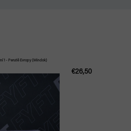
ní 1 - Perutě Evropy (Mindok)
€26,50
Jednotková
cena: