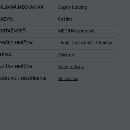
HLAVNÁ MECHANIKA
:
Engine building
JAZYK
:
Čeština
OBŤAŽNOSŤ
:
MEDIUM (stredný)
POČET HRÁČOV
:
1 hráč
,
2 až 4 hráči
,
5 hráčov
TÉMA
:
Zvieratá
VZŤAH HRÁČOV
:
Kompetitívny
ZÁKLAD / ROZŠÍRENIE
:
Rozšírenie