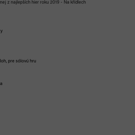
nej z najlepších hier roku 2019 - Na křídlech
ty
loh, pre sólovú hru
ča