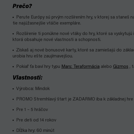
Prečo?
Perute Európy sú prvým rozšírením hry, v ktorej sa staneš n
tie najúžasnejšie vtáčie exempláre.
Rozšírenie ti ponúkne nové vtáky do hry, ktoré sa vyskytuj
ktorá obsahuje nové vlastnosti a schopnosti.
Získaš aj nové bonusové karty, ktoré sa zamiešajú do zákl
urobia hru ešte zaujímavejšou.
Pokiaľ ťa baví hry typu
Mars: Teraformácia
alebo
Gizmos
, t
Vlastnosti:
Výrobca: Mindok
PROMO Stremhlavý štart je ZADARMO iba k základnej hre 
Pre 1 – 5 hráčov
Pre deti od 14 rokov
Dĺžka hry: 60 minút