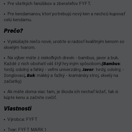
Pre všetkých fanúšikov a zberateľov FYFT.
Pre kendamanov, ktorí potrebujú nový ken a nechcú kupovať
celú kendamu.
Prečo?
Vyskúšajte niečo nové, urobte si radosť kvalitným kenom so
skvelým tvarom.
Na výber máte z niekoľkých drevín - bambus, javor a buk.
Každé z nich obohatí váš štýl hry iným spôsobom.
(Bambus
:
tvrdý, odolný a ľahký - veľmi univerzálny,
Javor
: tvrdý, odolný, -
žonglovací
, Buk
: mäkký a ťažký - kramársky stroj, skvelý na
začiatky)
Ak máte doma viac tam, je škoda ich nechať ležať, tak si
kúpte kenu a začnite cvičiť.
Vlastnosti
Výrobca: FYFT
Tvar: FYFT MARK 1