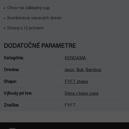
Otvor na základný cup
Kombinácia viacerých drevín
Struny s 12 prstami
DODATOČNÉ PARAMETRE
Kategória
:
KENDAMA
Drevina
:
Javor
,
Buk
,
Bambus
Shape
:
FYFT shape
Výhody pri hre
:
Diera v base cupe
Značka
:
FYFT
Z