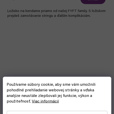
Ložisko na kendame priamo od našej FYFT family. S ložiskom
prejdeš zamotávanie stringu a ďalším komplikáciám.
Používame súbory cookie, aby sme vám umožnili
pohodlné prehliadanie webovej stránky a vďaka
analýze neustále zlepšovali jej funkcie, výkon a
použiteľnosť.
Viac informácií