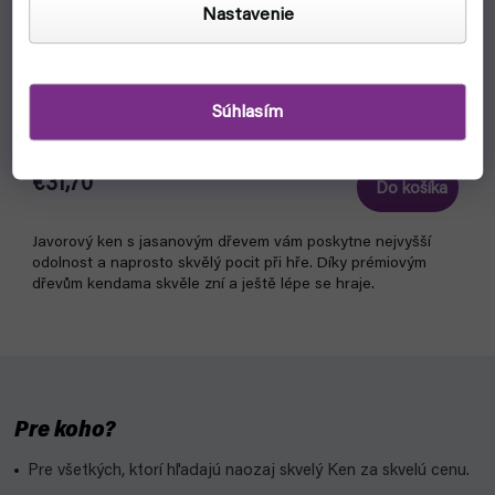
Nastavenie
FYFT Kendama - MARK 1 (jasan)
Súhlasím
skladom, ihneď na odoslanie
€31,70
Do košíka
Javorový ken s jasanovým dřevem vám poskytne nejvyšší
odolnost a naprosto skvělý pocit při hře. Díky prémiovým
dřevům kendama skvěle zní a ještě lépe se hraje.
Pre koho?
Pre všetkých, ktorí hľadajú naozaj skvelý Ken za skvelú cenu.