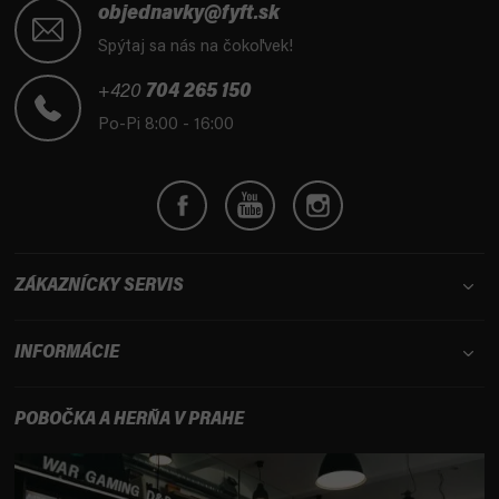
á
objednavky@fyft.sk
p
Spýtaj sa nás na čokoľvek!
ä
t
+420
704 265 150
i
Po-Pi 8:00 - 16:00
e
ZÁKAZNÍCKY SERVIS
INFORMÁCIE
POBOČKA A HERŇA V PRAHE