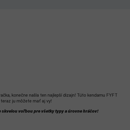
ačka, konečne našla ten najlepší dizajn! Túto kendamu FYFT
 teraz ju môžete mať aj vy!
skvelou voľbou pre všetky typy a úrovne hráčov!