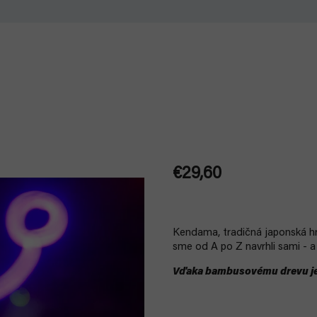
€29,60
Jednotková
cena:
Kendama, tradičná japonská hr
sme od A po Z navrhli sami - a
Vďaka bambusovému drevu je 