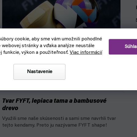
úbory cookie, aby sme vám umožnili pohodlné
e webovej stránky a vďaka analýze neustále
Súhla
ej funkcie, výkon a použiteľnosť.
Viac informácií
Nastavenie
Tvar FYFT, lepiaca tama a bambusové
drevo
Využili sme naše skúsenosti a sami sme navrhli tvar
tejto kendamy. Preto ju nazývame FYFT shape!