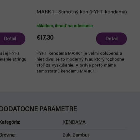
MARK 1 - Samotný ken (FYFT kendama)
skladom, ihneď na odoslanie
€17,30
Detail
Detail
našej FYFT
FYFT kendama MARK 1 je veľmi obľúbená a
ávanie stringu
niet divu! Je to moderný tvar, ktorý rozhodne
stojí za vyskúšanie. A práve preto máme
samostatnú kendamu MARK 1!
DODATOČNÉ PARAMETRE
Kategória
:
KENDAMA
Drevina
:
Buk
,
Bambus