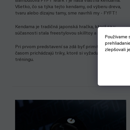
Bambusová FYFT Mark 1 je naša vlastná kendama.
Všetko, čo sa týka tejto kendamy, od výberu dreva,
tvaru alebo dizajnu tamy, sme navrhli my - FYFT!
Kendama je tradičná japonská hračka, ktorá sa v
súčasnosti stala freestylovou skilltoy a športom.
Používame s
prehliadani
Pri prvom predstavení sa zdá byť primitívna, ale
zlepšovali j
časom prichádzajú triky, ktoré si vyžadujú roky
tréningu.