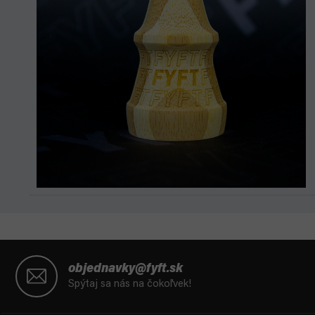
Z
á
objednavky@fyft.sk
p
Spýtaj sa nás na čokoľvek!
ä