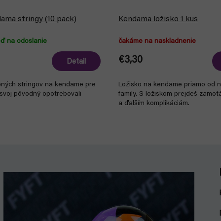
ma stringy (10 pack)
Kendama ložisko 1 kus
eď na odoslanie
čakáme na naskladnenie
€3,30
Detail
bných stringov na kendame pre
Ložisko na kendame priamo od 
ž svoj pôvodný opotrebovali
family. S ložiskom prejdeš zamot
a ďalším komplikáciám.