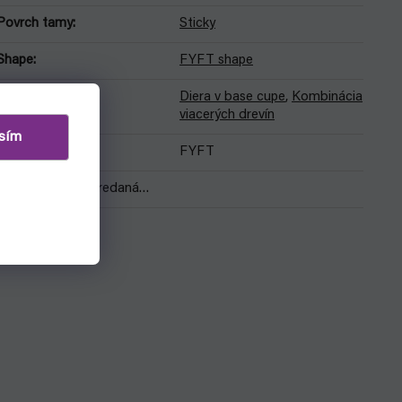
Povrch tamy
:
Sticky
Shape
:
FYFT shape
Diera v base cupe
,
Kombinácia
Výhody pri hre
:
viacerých drevín
sím
Značka
:
FYFT
Položka bola vypredaná…