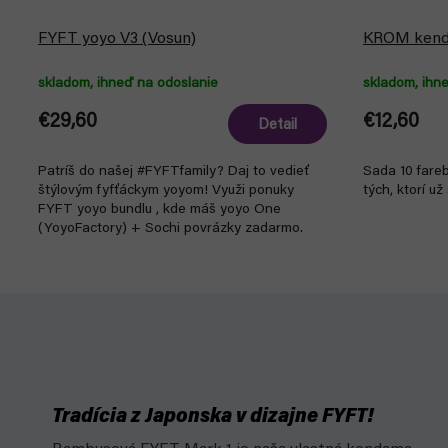
FYFT yoyo V3 (Vosun)
KROM kenda
skladom, ihneď na odoslanie
skladom, ihn
€29,60
€12,60
Detail
Patríš do našej #FYFTfamily? Daj to vedieť
Sada 10 fare
štýlovým fyfťáckym yoyom! Využi ponuky
tých, ktorí u
FYFT yoyo bundlu , kde máš yoyo One
(YoyoFactory) + Sochi povrázky zadarmo.
Tradícia z Japonska v dizajne FYFT!