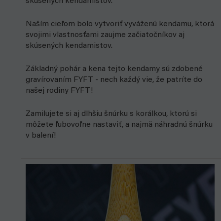
skúsených kendamistov.
Naším cieľom bolo vytvoriť vyváženú kendamu, ktorá
svojimi vlastnosťami zaujme začiatočníkov aj
skúsených kendamistov.
Základný pohár a kena tejto kendamy sú zdobené
gravírovaním FYFT - nech každý vie, že patríte do
našej rodiny FYFT!
Zamilujete si aj dlhšiu šnúrku s korálkou, ktorú si
môžete ľubovoľne nastaviť, a najmä náhradnú šnúrku
v balení!