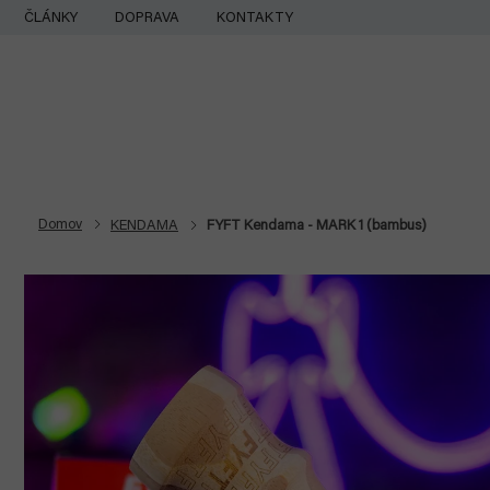
Prejsť
ČLÁNKY
DOPRAVA
KONTAKTY
na
obsah
Domov
KENDAMA
FYFT Kendama - MARK 1 (bambus)