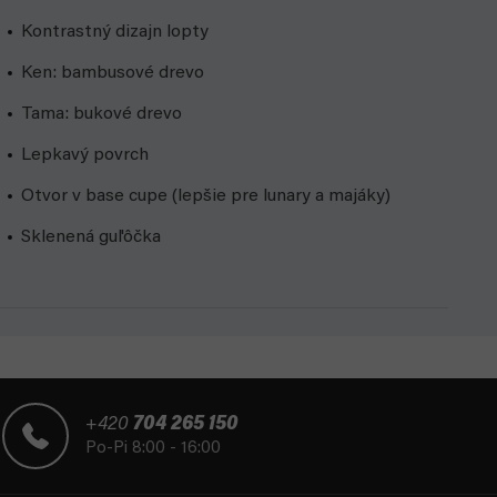
Kontrastný dizajn lopty
Ken: bambusové drevo
Tama: bukové drevo
Lepkavý povrch
Otvor v base cupe (lepšie pre lunary a majáky)
Sklenená guľôčka
+420
704 265 150
Po-Pi 8:00 - 16:00