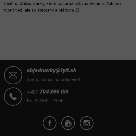
tešiť na ďalšie články, ktoré už teraz aktívne tvoríme. Tak bež
tvoriť tiež, ale so štetcami a plátnom 😉
Z
á
objednavky@fyft.sk
p
Spýtaj sa nás na čokoľvek!
ä
t
+420
704 265 150
i
Po-Pi 8:00 - 16:00
e