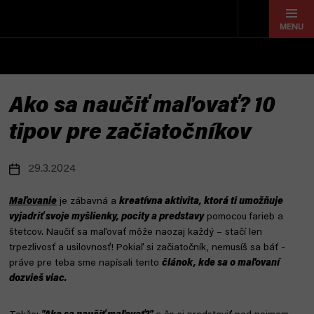
Prejsť
na
obsah
Ako sa naučiť maľovať? 10
tipov pre začiatočníkov
29.3.2024
Maľovanie
je zábavná a
kreatívna aktivita, ktorá ti umožňuje
vyjadriť svoje myšlienky, pocity a predstavy
pomocou farieb a
štetcov. Naučiť sa maľovať môže naozaj každý – stačí len
trpezlivosť a usilovnosť! Pokiaľ si začiatočník, nemusíš sa báť -
práve pre teba sme napísali tento
článok, kde sa o maľovaní
dozvieš viac.