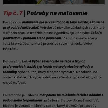
Tip č. 7
| Potreby na maľovanie
Pustiť sa do
maľovania nie je v skutočnosti také zložité, ako sa na
prvý pohľad môže zdať.
Potrebuješ niekoľko základných vecí, ktoré
ti uľahčia prácu a umožnia ti plne vyjadriť svoju kreativitu!
Začni s
podkladom - plátnom alebo papierom.
Plátno na maľovanie je
totiž tá prvá vec, na ktorú prenesieš svoju myšlienku alebo
inšpiráciu.
Potom sú tu farby!
Výber závisí čisto na tebe a tvojich
preferenciách, každý typ farieb má svoje vlastné výhody a
techniky.
Vyber si ten, ktorý ti najviac vyhovuje. Nezabudni na
správne štetce. Ich výber záleží na veľkosti a type detailov, ktoré
chceš maľovať.
Okrem toho je užitočné
mať paletu na miešanie farieb a nádobu s
vodou alebo terpentínom
na čistenie štetcov. Ak máš možnosť,
ideálne je vlastniť maliarsky stojan, ktorý ti umožní pracovať v