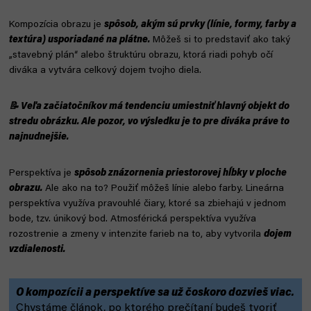
Kompozícia obrazu je
spôsob, akým sú prvky (línie, formy, farby a
textúra) usporiadané na plátne.
Môžeš si to predstaviť ako taký
„stavebný plán“ alebo štruktúru obrazu, ktorá riadi pohyb očí
diváka a vytvára celkový dojem tvojho diela.
📝 Veľa začiatočníkov má tendenciu umiestniť hlavný objekt do
stredu obrázku. Ale pozor, vo výsledku je to pre diváka práve to
najnudnejšie.
Perspektíva je
spôsob znázornenia priestorovej hĺbky v ploche
obrazu.
Ale ako na to? Použiť môžeš línie alebo farby. Lineárna
perspektíva využíva pravouhlé čiary, ktoré sa zbiehajú v jednom
bode, tzv. únikový bod. Atmosférická perspektíva využíva
rozostrenie a zmeny v intenzite farieb na to, aby vytvorila
dojem
vzdialenosti.
O kompozícii a perspektíve sa už čoskoro dozvieš viac.
Chystáme článok, po ktorého prečítaní budeš tvoriť