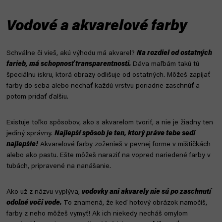
Vodové a akvarelové farby
Schválne či vieš, akú výhodu má akvarel?
Na rozdiel od ostatných
farieb, má schopnosť transparentnosti.
Dáva maľbám takú tú
špeciálnu iskru, ktorá obrazy odlišuje od ostatných. Môžeš zapíjať
farby do seba alebo nechať každú vrstvu poriadne zaschnúť a
potom pridať ďalšiu.
Existuje toľko spôsobov, ako s akvarelom tvoriť, a nie je žiadny ten
jediný správny.
Najlepší spôsob je ten, ktorý práve tebe sedí
najlepšie!
Akvarelové farby zoženieš v pevnej forme v mištičkách
alebo ako pastu. Ešte môžeš naraziť na vopred nariedené farby v
tubách, pripravené na nanášanie.
Ako už z názvu vyplýva,
vodovky ani akvarely nie sú po zaschnutí
odolné voči vode.
To znamená, že keď hotový obrázok namočíš,
farby z neho môžeš vymyť! Ak ich niekedy necháš omylom