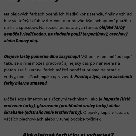
Na olejových farbách oceníš ich hladkú konzistenciu, finálny vzhľad
bez viditeľných ťahov štetcom a predovšetkým schopnosť použitia
na tisíc spôsobov. Na rozdiel od ostatných farieb,
olejové farby
nemôžeš riediť vodou, na riedenie použi terpentínový, orechový
alebo ľanový olej.
Olejové farby pomerne dlho zasychajú!
Výhodu v tom môžeš nájsť
takú, že s nimi môžeš pracovať aj nejaký čas po nanesení na
plátno. Ďalšiu vrstvu farieb môžeš nanášať priamo na staršie
vrstvy, nemusíš ich nijako upravovať.
Počítaj s tým, že po zaschnutí
farby mierne stmavnú.
Môžeš experimentovať s rôznymi technikami, ako je
impasto (tlsté
vrstvenie farby), glazovanie (priehľadné vrstvy farby) alebo
škrabanie (odstraňovanie vrstiev farby).
Olejovky kúpiš v tubách,
väčších plechovkách alebo v tuhej podobe tyčiniek.
Aké olejové farbičky si vyberieš?