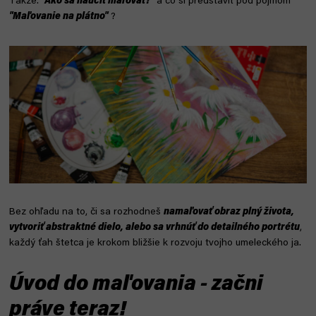
Takže:
"Ako sa naučiť maľovať?"
a čo si predstaviť pod pojmom
"Maľovanie na plátno"
?
Bez ohľadu na to, či sa rozhodneš
namaľovať obraz plný života,
vytvoriť abstraktné dielo, alebo sa vrhnúť do detailného portrétu
,
každý ťah štetca je krokom bližšie k rozvoju tvojho umeleckého ja.
Úvod do maľovania - začni
práve teraz!