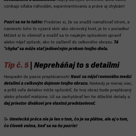
nečakaného a unikátneho.
Najvýraznejšie umelecké diela často
vznikajú vďaka náhodám, experimentovaniu a práve aj chybám!
Pozri sa na to takto:
Predstav si, že sa snažíš namaľovať strom, a
namiesto toho to vyzerá skôr ako obrovský kvet, je to v poriadku!
Môžeš si to všimnúť a snažiť sa to nejakým spôsobom upraviť
alebo nájsť spôsob, ako to začleniť do celkového obrazu.
Tá
"chyba" sa môže stať jedinečným prvkom tvojho diela.
Tip č. 5
| Nepreháňaj to s detailmi
Nespadni do pasce preplácanosti!
Nauč sa nájsť rovnováhu medzi
detailmi a celkovým dojmom tvojho obrazu.
Niekedy je menej viac,
a príliš veľa detailov môže spôsobiť, že tvoj obraz bude preplácaný
alebo pôsobiť mätúcne. Uč sa zachytávať len tie dôležité detaily a
daj priestor divákovi pre vlastnú predstavivosť.
📝
Umelecká práca nie je len o tom, čo je na plátne, ale aj o tom,
čo človek vníma, keď sa na ňu pozrie!