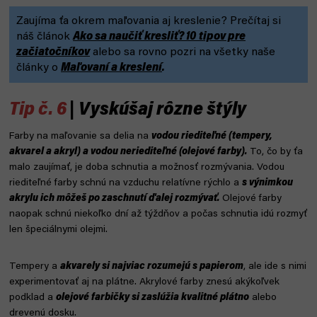
Zaujíma ťa okrem maľovania aj kreslenie? Prečítaj si
náš článok
Ako sa naučiť kresliť? 10 tipov pre
začiatočníkov
alebo sa rovno pozri na všetky naše
články o
Maľovaní a kreslení
.
Tip č. 6
| Vyskúšaj rôzne štýly
Farby na maľovanie sa delia na
vodou riediteľné (tempery,
akvarel a akryl) a vodou neriediteľné (olejové farby).
To, čo by ťa
malo zaujímať, je doba schnutia a možnosť rozmývania. Vodou
riediteľné farby schnú na vzduchu relatívne rýchlo a
s výnimkou
akrylu ich môžeš po zaschnutí ďalej rozmývať.
Olejové farby
naopak schnú niekoľko dní až týždňov a počas schnutia idú rozmyť
len špeciálnymi olejmi.
Tempery a
akvarely si najviac rozumejú s papierom
, ale ide s nimi
experimentovať aj na plátne. Akrylové farby znesú akýkoľvek
podklad a
olejové farbičky si zaslúžia kvalitné plátno
alebo
drevenú dosku.