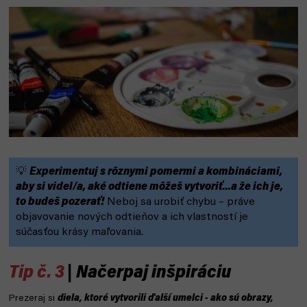
💡
Experimentuj s rôznymi pomermi a kombináciami,
aby si videl/a, aké odtiene môžeš vytvoriť...a že ich je,
to budeš pozerať!
Neboj sa urobiť chybu – práve
objavovanie nových odtieňov a ich vlastností je
súčasťou krásy maľovania.
Tip č. 3
| Načerpaj inšpiráciu
Prezeraj si
diela, ktoré vytvorili ďalší umelci - ako sú obrazy,