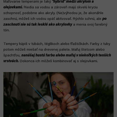
Maľovanie temperami je taký
"hybrid" medzi akrylom a
olejovkami.
Riedia sa vodou a zároveň majú skvelú kryciu
schopnosť, podobne ako akryly. (Ne)výhodou je, že akonáhle
zaschnú, môžeš ich vodou opäť aktivovať. Rýchlo schnú, ale
po
zaschnutí nie sú tak lesklé ako akrylovky
a menia svoj farebný
tón.
Tempery kúpiš v tubách, téglikoch alebo fľaštičkách. Farby z tuby
potom môžeš miešať na drevenej palete. Maľuj štetcom alebo
špachtľou,
nanášaj hustú farbu alebo maľuj v niekoľkých tenších
vrstvách.
Dokonca ich môžeš kombinovať aj s olejovkami.