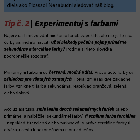
diela ako Picasso! Nezabudni sledovať náš blog.
Tip č. 2
| Experimentuj s farbami
Najprv sa ti môže zdať miešanie farieb zapeklité, ale nie je to nič,
čo by sa nedalo naučiť!
Už si niekedy počul/a pojmy primárne,
sekundárne a terciálne farby?
Poďme si tieto slovíčka
podrobnejšie rozobrať.
Primárnymi farbami sú
červená, modrá a žltá.
Práve tieto farby sú
základom pre všetkých ostatných.
Pokiaľ zmiešaš dve základné
farby, vznikne ti farba sekundárna. Napríklad oranžová, zelená
alebo fialová.
Ako už asi tušíš,
zmiešaním dvoch sekundárnych farieb
(alebo
primárnej a najbližšej sekundárnej farby)
ti vznikne farba terciálna
- napríklad žltozelená alebo tyrkysová. A práve terciálne farby ti
otvárajú cestu k nekonečnému moru odtieňov.