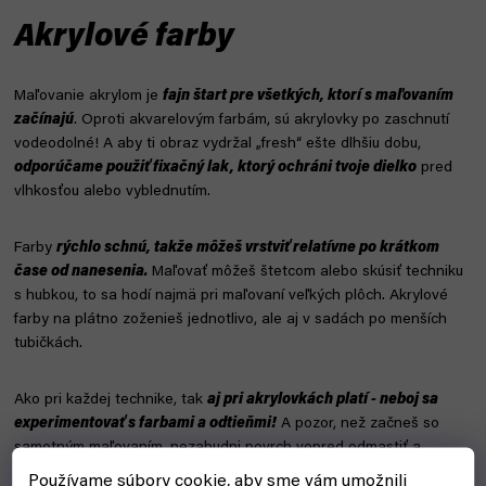
Akrylové farby
Maľovanie akrylom je
fajn štart pre všetkých, ktorí s maľovaním
začínajú
. Oproti akvarelovým farbám, sú akrylovky po zaschnutí
vodeodolné! A aby ti obraz vydržal „fresh“ ešte dlhšiu dobu,
odporúčame použiť fixačný lak, ktorý ochráni tvoje dielko
pred
vlhkosťou alebo vyblednutím.
Farby
rýchlo schnú, takže môžeš vrstviť relatívne po krátkom
čase od nanesenia.
Maľovať môžeš štetcom alebo skúsiť techniku ​​
s hubkou, to sa hodí najmä pri maľovaní veľkých plôch. Akrylové
farby na plátno zoženieš jednotlivo, ale aj v sadách po menších
tubičkách.
Ako pri každej technike, tak
aj pri akrylovkách platí - neboj sa
experimentovať s farbami a odtieňmi!
A pozor, než začneš so
samotným maľovaním, nezabudni povrch vopred odmastiť a
prípadne zdrsniť! Tým si zaistíš lepšiu priľnavosť farieb k podkladu.
Používame súbory cookie, aby sme vám umožnili