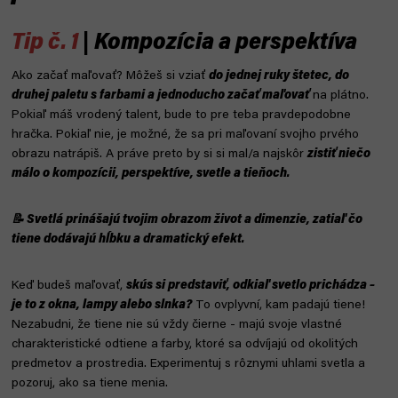
Tip č. 1
| Kompozícia a perspektíva
Ako začať maľovať? Môžeš si vziať
do jednej ruky štetec, do
druhej paletu s farbami a jednoducho začať maľovať
na plátno.
Pokiaľ máš vrodený talent, bude to pre teba pravdepodobne
hračka. Pokiaľ nie, je možné, že sa pri maľovaní svojho prvého
obrazu natrápiš. A práve preto by si si mal/a najskôr
zistiť niečo
málo o kompozícii, perspektíve, svetle a tieňoch.
📝 Svetlá prinášajú tvojim obrazom život a dimenzie, zatiaľ čo
tiene dodávajú hĺbku a dramatický efekt.
Keď budeš maľovať,
skús si predstaviť, odkiaľ svetlo prichádza –
je to z okna, lampy alebo slnka?
To ovplyvní, kam padajú tiene!
Nezabudni, že tiene nie sú vždy čierne - majú svoje vlastné
charakteristické odtiene a farby, ktoré sa odvíjajú od okolitých
predmetov a prostredia. Experimentuj s rôznymi uhlami svetla a
pozoruj, ako sa tiene menia.