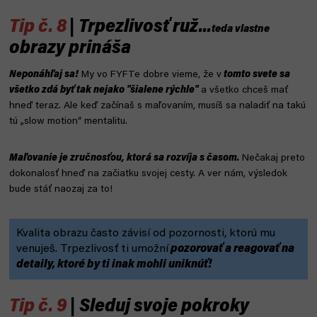
Tip č. 8
| Trpezlivosť ruž...
teda vlastne
obrazy prináša
Neponáhľaj sa!
My vo FYFTe dobre vieme, že v
tomto svete sa
všetko zdá byť tak nejako "šialene rýchle"
a všetko chceš mať
hneď teraz. Ale keď začínaš s maľovaním, musíš sa naladiť na takú
tú „slow motion“ mentalitu.
Maľovanie je zručnosťou, ktorá sa rozvíja s časom.
Nečakaj preto
dokonalosť hneď na začiatku svojej cesty. A ver nám, výsledok
bude stáť naozaj za to!
Kvalita obrazu často závisí od pozornosti, ktorú mu
venuješ. Trpezlivosť ti umožní
pozorovať a reagovať na
detaily, ktoré by ti inak mohli uniknúť!
Tip č. 9
| Sleduj svoje pokroky