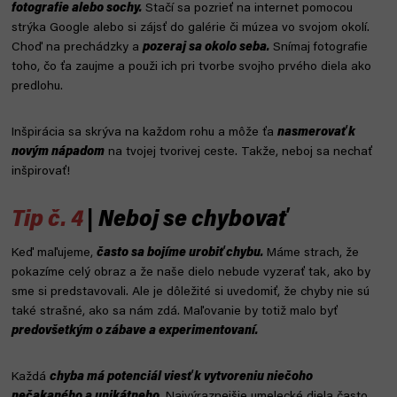
fotografie alebo sochy.
Stačí sa pozrieť na internet pomocou
strýka Google alebo si zájsť do galérie či múzea vo svojom okolí.
Choď na prechádzky a
pozeraj sa okolo seba.
Snímaj fotografie
toho, čo ťa zaujme a použi ich pri tvorbe svojho prvého diela ako
predlohu.
Inšpirácia sa skrýva na každom rohu a môže ťa
nasmerovať k
novým nápadom
na tvojej tvorivej ceste. Takže, neboj sa nechať
inšpirovať!
Tip č. 4
| Neboj se chybovať
Keď maľujeme,
často sa bojíme urobiť chybu.
Máme strach, že
pokazíme celý obraz a že naše dielo nebude vyzerať tak, ako by
sme si predstavovali. Ale je dôležité si uvedomiť, že chyby nie sú
také strašné, ako sa nám zdá. Maľovanie by totiž malo byť
predovšetkým o zábave a experimentovaní.
Každá
chyba má potenciál viesť k vytvoreniu niečoho