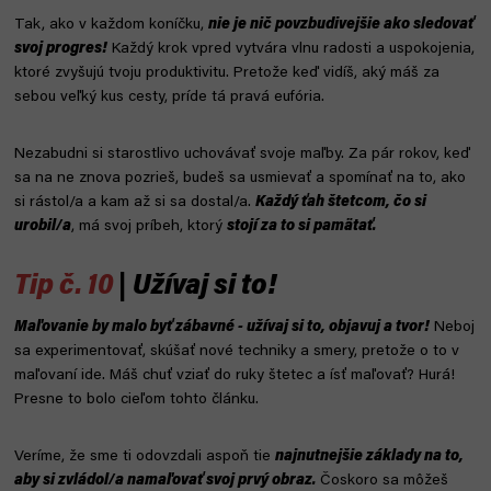
Tak, ako v každom koníčku,
nie je nič povzbudivejšie ako sledovať
svoj progres!
Každý krok vpred vytvára vlnu radosti a uspokojenia,
ktoré zvyšujú tvoju produktivitu. Pretože keď vidíš, aký máš za
sebou veľký kus cesty, príde tá pravá eufória.
Nezabudni si starostlivo uchovávať svoje maľby. Za pár rokov, keď
sa na ne znova pozrieš, budeš sa usmievať a spomínať na to, ako
si rástol/a a kam až si sa dostal/a.
Každý ťah štetcom, čo si
urobil/a
, má svoj príbeh, ktorý
stojí za to si pamätať.
Tip č. 10
| Užívaj si to!
Maľovanie by malo byť zábavné - užívaj si to, objavuj a tvor!
Neboj
sa experimentovať, skúšať nové techniky a smery, pretože o to v
maľovaní ide. Máš chuť vziať do ruky štetec a ísť maľovať? Hurá!
Presne to bolo cieľom tohto článku.
Veríme, že sme ti odovzdali aspoň tie
najnutnejšie základy na to,
aby si zvládol/a namaľovať svoj prvý obraz.
Čoskoro sa môžeš