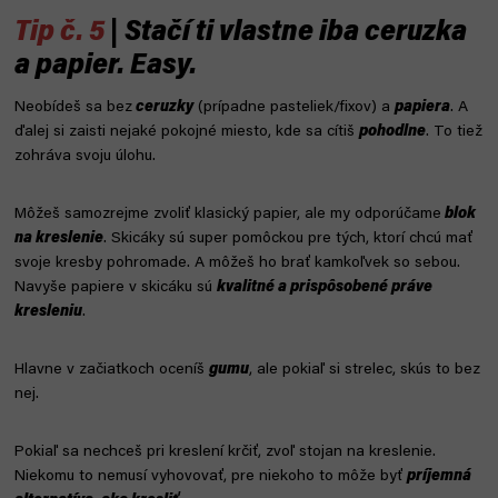
Tip č. 5
| Stačí ti vlastne iba ceruzka
a papier. Easy.
Neobídeš sa bez
ceruzky
(prípadne pasteliek/fixov) a
papiera
. A
ďalej si zaisti nejaké pokojné miesto, kde sa cítiš
pohodlne
. To tiež
zohráva svoju úlohu.
Môžeš samozrejme zvoliť klasický papier, ale my odporúčame
blok
na kreslenie
. Skicáky sú super pomôckou pre tých, ktorí chcú mať
svoje kresby pohromade. A môžeš ho brať kamkoľvek so sebou.
Navyše papiere v skicáku sú
kvalitné a prispôsobené práve
kresleniu
.
Hlavne v začiatkoch oceníš
gumu
, ale pokiaľ si strelec, skús to bez
nej.
Pokiaľ sa nechceš pri kreslení krčiť, zvoľ stojan na kreslenie.
Niekomu to nemusí vyhovovať, pre niekoho to môže byť
príjemná