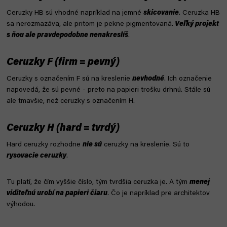
Ceruzky HB sú vhodné napríklad na jemné
skicovanie
. Ceruzka HB
sa nerozmazáva, ale pritom je pekne pigmentovaná.
Veľký projekt
s ňou ale pravdepodobne nenakreslíš
.
Ceruzky F (firm = pevný)
Ceruzky s označením F sú na kreslenie
nevhodné
. Ich označenie
napovedá, že sú pevné - preto na papieri trošku drhnú. Stále sú
ale tmavšie, než ceruzky s označením H.
Ceruzky H (hard = tvrdý)
Hard ceruzky rozhodne
nie sú
ceruzky na kreslenie. Sú to
rysovacie ceruzky
.
Tu platí, že čím vyššie číslo, tým tvrdšia ceruzka je. A tým
menej
viditeľnú urobí na papieri čiaru
. Čo je napríklad pre architektov
výhodou.