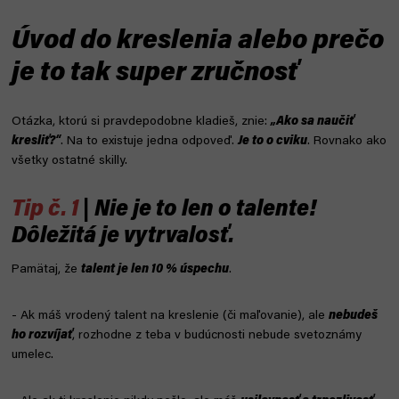
Úvod do kreslenia alebo prečo
je to tak super zručnosť
Otázka, ktorú si pravdepodobne kladieš, znie:
„Ako sa naučiť
kresliť?“
. Na to existuje jedna odpoveď.
Je to o cviku
. Rovnako ako
všetky ostatné skilly.
Tip č. 1
| Nie je to len o talente!
Dôležitá je vytrvalosť.
Pamätaj, že
talent je len 10 % úspechu
.
- Ak máš vrodený talent na kreslenie (či maľovanie), ale
nebudeš
ho rozvíjať
, rozhodne z teba v budúcnosti nebude svetoznámy
umelec.