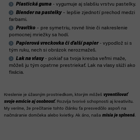
Plastická guma
- vygumuje aj slabšiu vrstvu pastelky.
Blender na pastelky
– lepšie zjednotí prechod medzi
farbami.
Pravítko
– pre symetriu, rovné línie či nakreslenie
pomocnej mriežky sa hodí.
Papierová vreckovka či ďalší papier
- vypodlož si s
tým ruku, nech si obrázok nerozmažeš.
Lak na vlasy
- pokiaľ sa tvoja kresba veľmi maže,
môžeš ju tým opatrne prestriekať. Lak na vlasy slúži ako
fixácia.
Kreslenie je úžasným prostriedkom, ktorým môžeš
vyventilovať
svoje emócie aj osobnosť
. Rozvíja tvorivé schopnosti aj kreativitu.
My veríme, že prečítanie tohto článku ťa presvedčilo aspoň na
načmáranie domčeka alebo kvietky. Ak áno, naša
misia je splnená
.