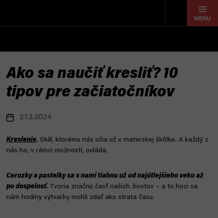
Prejsť
na
obsah
Ako sa naučiť kresliť? 10
tipov pre začiatočníkov
27.3.2024
Kreslenie
. Skill, ktorému nás učia už v materskej škôlke. A každý z
nás ho, v rámci možností, ovláda.
Ceruzky a pastelky sa s nami tiahnu už od najútlejšieho veku až
po dospelosť.
Tvoria značnú časť našich životov – a to hoci sa
nám hodiny výtvarky mohli zdať ako strata času.