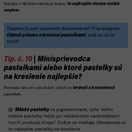
Navyše v NEdokonalosti je krása.
To najkrajšie vlastne vzniká
omylom.
Zaujíma ťa svet pasteliek dopodrobna? Pripravujeme
článok priamo o kreslení pastelkami
, máš sa na čo
tešiť!
Tip. č. 10
| Minisprievodca
pastelkami alebo ktoré pastelky sú
na kreslenie najlepšie?
Rovnako ako pri ceruzkách záleží na
tvrdosti a konzistencii
pasteliek.
Mäkké pastelky
sú pigmentované, sýte. Veľmi
mäkké pastelky môžu pri nešikovnom zaobchádzaní
tvoriť „voskovú stopu“. Dobre sa miešajú. Všeobecne sú
to najlepšie pastelky na kreslenie.