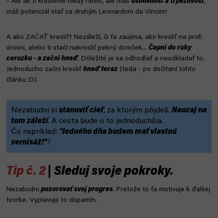
- Ale ak ti kreslenie nikdy nešlo, ale máš
usilovnosť a trpezlivosť
,
máš potenciál stať sa druhým Leonardom da Vincim!
A ako ZAČAŤ kresliť? Nezáleží, či ťa zaujíma, ako kresliť na profi
úrovni, alebo ti stačí nakresliť pekný domček...
Čapni do ruky
ceruzku - a začni hneď
. Dôležité je sa odhodlať a neodkladať to.
Jednoducho začni kresliť
hneď teraz
(teda - po dočítaní tohto
článku :D).
Nezabudni si
stanoviť cieľ
, za ktorým pôjdeš.
Naozaj
na
tom záleží
. A cesta bude o to jednoduchšia.
Čo napríklad:
"Jedného dňa budem mať vlastnú
vernisáž!"
?
Tip č. 2
| Sleduj svoje pokroky.
Nezabudni
pozorovať svoj progres
. Pretože to ťa motivuje k ďalšej
tvorbe. Vyplavuje to dopamín.