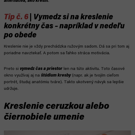
alternatíva, ako kresliť
.
Tip č. 6
| Vymedz si na kreslenie
konkrétny čas – napríklad v nedeľu
po obede
Kreslenie nie je vždy prechádzka ružovým sadom. Dá sa pri tom aj
poriadne navztekať. A potom sa ľahko stráca motivácia.
Preto si
vymedz čas a priestor
len na túto aktivitu. Toto časové
okno využívaj aj na
štúdium kresby
(napr. ak je tvojím cieľom
portrét, študuj anatómiu tváre). Takto ukotvený návyk sa lepšie
udržuje.
Kreslenie ceruzkou alebo
čiernobiele umenie