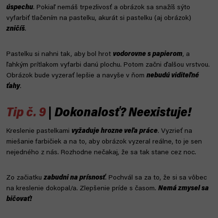
úspechu
. Pokiaľ nemáš trpezlivosť a obrázok sa snažíš sýto
vyfarbiť tlačením na pastelku, akurát si pastelku (aj obrázok)
zničíš
.
Pastelku si nahni tak, aby bol hrot
vodorovne s papierom
, a
ľahkým prítlakom vyfarbi danú plochu. Potom začni ďalšou vrstvou.
Obrázok bude vyzerať lepšie a navyše v ňom
nebudú viditeľné
ťahy
.
Tip č. 9
| Dokonalosť? Neexistuje!
Kreslenie pastelkami
vyžaduje hrozne veľa práce
. Vyzrieť na
miešanie farbičiek a na to, aby obrázok vyzeral reálne, to je sen
nejedného z nás. Rozhodne nečakaj, že sa tak stane cez noc.
Zo začiatku
zabudni na prísnosť
. Pochvál sa za to, že si sa vôbec
na kreslenie dokopal/a. Zlepšenie príde s časom.
Nemá zmysel sa
bičovať!