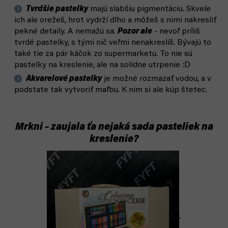
Tvrdšie pastelky
majú slabšiu pigmentáciu. Skvele
ich ale orežeš, hrot vydrží dlho a môžeš s nimi nakresliť
pekné detaily. A nemažú sa.
Pozor ale
- nevoľ príliš
tvrdé pastelky, s tými nič veľmi nenakreslíš. Bývajú to
také tie za pár káčok zo supermarketu. To nie sú
pastelky na kreslenie, ale na solídne utrpenie :D
Akvarelové pastelky
je možné rozmazať vodou, a v
podstate tak vytvoriť maľbu. K nim si ale kúp štetec.
Mrkni – zaujala ťa nejaká sada pasteliek na
kreslenie?