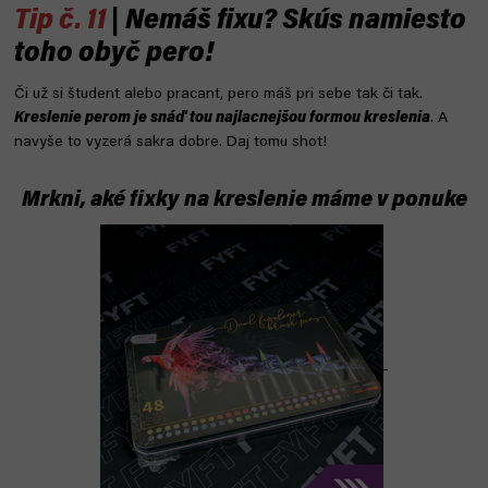
Tip č. 11
| Nemáš fixu? Skús namiesto
toho obyč pero!
Či už si študent alebo pracant, pero máš pri sebe tak či tak.
Kreslenie perom je snáď tou najlacnejšou formou kreslenia
. A
navyše to vyzerá sakra dobre. Daj tomu shot!
Mrkni, aké fixky na kreslenie máme v ponuke