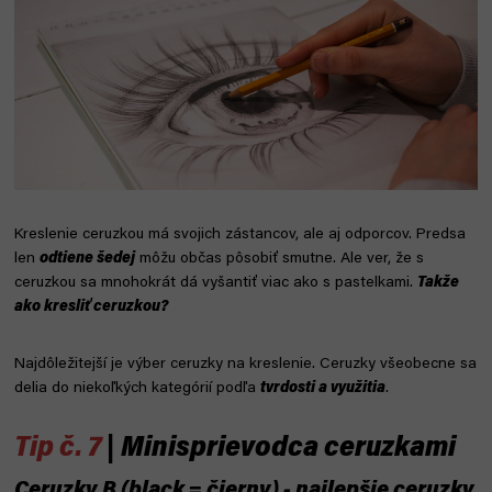
Kreslenie ceruzkou má svojich zástancov, ale aj odporcov. Predsa
len
odtiene šedej
môžu občas pôsobiť smutne. Ale ver, že s
ceruzkou sa mnohokrát dá vyšantiť viac ako s pastelkami.
Takže
ako kresliť ceruzkou?
Najdôležitejší je výber ceruzky na kreslenie. Ceruzky všeobecne sa
delia do niekoľkých kategórií podľa
tvrdosti a využitia
.
Tip č. 7
| Minisprievodca ceruzkami
Ceruzky B (black = čierny) - najlepšie ceruzky