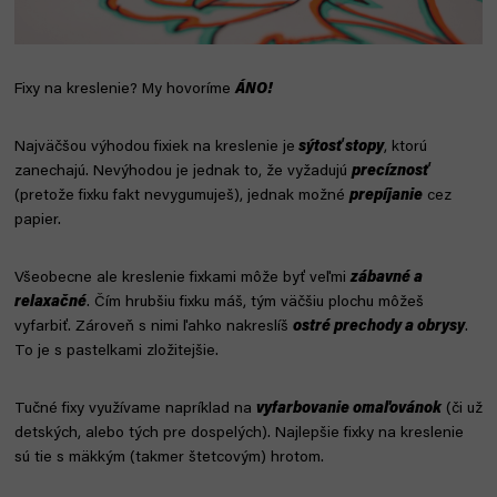
Fixy na kreslenie? My hovoríme
ÁNO!
Najväčšou výhodou fixiek na kreslenie je
sýtosť stopy
, ktorú
zanechajú. Nevýhodou je jednak to, že vyžadujú
precíznosť
(pretože fixku fakt nevygumuješ), jednak možné
prepíjanie
cez
papier.
Všeobecne ale kreslenie fixkami môže byť veľmi
zábavné a
relaxačné
. Čím hrubšiu fixku máš, tým väčšiu plochu môžeš
vyfarbiť. Zároveň s nimi ľahko nakreslíš
ostré prechody a obrysy
.
To je s pastelkami zložitejšie.
Tučné fixy využívame napríklad na
vyfarbovanie omaľovánok
(či už
detských, alebo tých pre dospelých). Najlepšie fixky na kreslenie
sú tie s mäkkým (takmer štetcovým) hrotom.