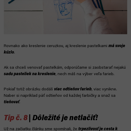
Rovnako ako kreslenie ceruzkou, aj kreslenie pastelkami
má svoje
kúzlo
.
Ak sa chceš venovať pastelkám, odporúčame si zaobstarať nejakú
sadu pasteliek na kreslenie
, nech máš na výber veľa farieb.
Pokiaľ totiž obrázku dodáš
viac odtieňov farieb
, viac vynikne.
Naber si napríklad päť odtieňov od každej farbičky a snaž sa
tieňovať
.
Tip č. 8
| Dôležité je netlačiť!
Už na začiatku článku sme spomínali, že
trpezlivosť je cesta k