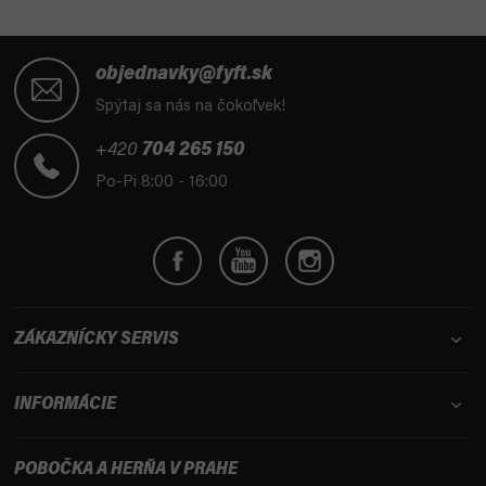
Z
á
objednavky@fyft.sk
p
Spýtaj sa nás na čokoľvek!
ä
t
+420
704 265 150
i
Po-Pi 8:00 - 16:00
e
ZÁKAZNÍCKY SERVIS
INFORMÁCIE
POBOČKA A HERŇA V PRAHE