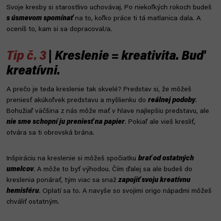
Svoje kresby si starostlivo uchovávaj. Po niekoľkých rokoch budeš
s úsmevom spomínať
na to, koľko práce ti tá matlanica dala. A
oceníš to, kam si sa dopracoval/a.
Tip č. 3
| Kreslenie = kreativita. Buď
kreatívni.
A prečo je teda kreslenie tak skvelé? Predstav si, že môžeš
preniesť akúkoľvek predstavu a myšlienku do
reálnej podoby
.
Bohužiaľ väčšina z nás môže mať v hlave najlepšiu predstavu, ale
nie sme schopní ju preniesť na papier
. Pokiaľ ale vieš kresliť,
otvára sa ti obrovská brána.
Inšpiráciu na kreslenie si môžeš spočiatku
brať od ostatných
umelcov
. A môže to byť výhodou. Čím ďalej sa ale budeš do
kreslenia ponárať, tým viac sa snaž
zapojiť svoju kreatívnu
hemisféru
. Oplatí sa to. A navyše so svojimi origo nápadmi môžeš
chváliť ostatným.