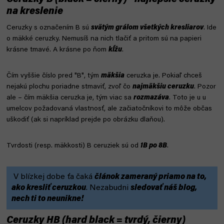
na kreslenie
Ceruzky s označením B sú
svätým grálom všetkých kresliarov
. Ide
o mäkké ceruzky. Nemusíš na nich tlačiť a pritom sú na papieri
krásne tmavé. A krásne po ňom
kĺžu
.
Čím vyššie číslo pred "B", tým
mäkšia
ceruzka je. Pokiaľ chceš
nejakú plochu poriadne stmaviť, zvoľ čo
najmäkšiu ceruzku
. Pozor
ale – čím mäkšia ceruzka je, tým viac sa
rozmazáva
. Toto je u u
umelcov požadovaná vlastnosť, ale začiatočníkovi to môže občas
uškodiť (ak si napríklad prejde po obrázku dlaňou).
Tvrdosti (resp. mäkkosti) B ceruziek sú od
1B po 8B
.
V blízkej dobe ťa čaká
článok zameraný priamo na to,
ako kresliť ceruzkou
. Nezabudni
sledovať náš blog,
nech ti to neunikne!
Ceruzky HB (hard black = tvrdý, čierny)