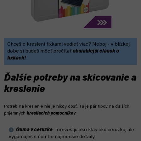
Chceš o kreslení fixkami vedieť viac? Neboj - v blízkej
dobe si budeš môcť prečítať
obsiahlejší článok o
fixkách!
Ďalšie potreby na skicovanie a
kreslenie
Potreb na kreslenie nie je nikdy dosť. Tu je pár tipov na ďalších
príjemných
kresliacich pomocníkov
:
Guma v ceruzke
- orežeš ju ako klasickú ceruzku, ale
vygumuješ s ňou tie najmenšie detaily.