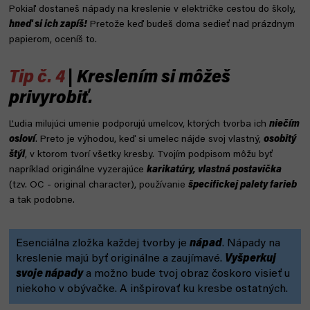
Pokiaľ dostaneš nápady na kreslenie v električke cestou do školy,
hneď si ich zapíš!
Pretože keď budeš doma sedieť nad prázdnym
papierom, oceníš to.
Tip č. 4
| Kreslením si môžeš
privyrobiť.
Ľudia milujúci umenie podporujú umelcov, ktorých tvorba ich
niečím
osloví
. Preto je výhodou, keď si umelec nájde svoj vlastný,
osobitý
štýl
, v ktorom tvorí všetky kresby. Tvojím podpisom môžu byť
napríklad originálne vyzerajúce
karikatúry, vlastná postavička
(tzv. OC - original character), používanie
špecifickej palety farieb
a tak podobne.
Esenciálna zložka každej tvorby je
nápad
. Nápady na
kreslenie majú byť originálne a zaujímavé.
Vyšperkuj
svoje nápady
a možno bude tvoj obraz čoskoro visieť u
niekoho v obývačke. A inšpirovať ku kresbe ostatných.