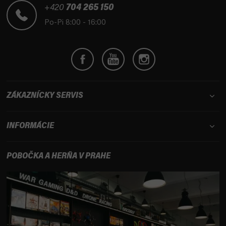
t
+420
704 265 150
i
Po-Pi 8:00 - 16:00
e
ZÁKAZNÍCKY SERVIS
INFORMÁCIE
POBOČKA A HERŇA V PRAHE