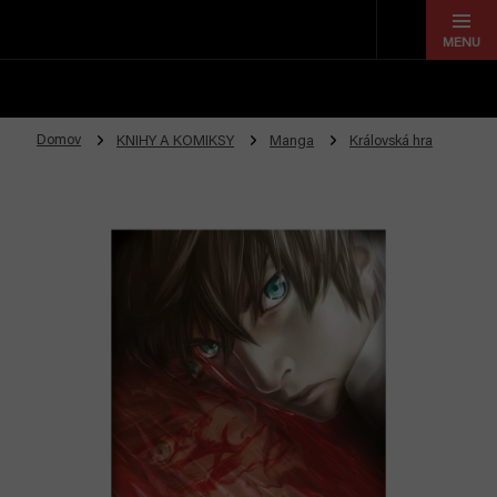
Prejsť
na
obsah
Domov
KNIHY A KOMIKSY
Manga
Královská hra