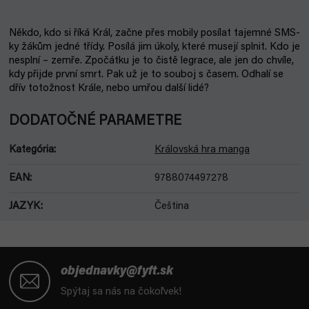
Někdo, kdo si říká Král, začne přes mobily posílat tajemné SMS-
ky žákům jedné třídy. Posílá jim úkoly, které musejí splnit. Kdo je
nesplní – zemře. Zpočátku je to čistě legrace, ale jen do chvíle,
kdy přijde první smrt. Pak už je to souboj s časem. Odhalí se
dřív totožnost Krále, nebo umřou další lidé?
DODATOČNÉ PARAMETRE
Kategória
:
Královská hra manga
EAN
:
9788074497278
JAZYK
:
Čeština
Z
á
objednavky@fyft.sk
p
Spýtaj sa nás na čokoľvek!
ä