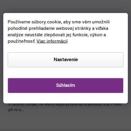
Používame súbory cookie, aby sme vám umožnili
pohodlné prehliadanie webovej stránky a vďaka
analýze neustále zlepšovali jej funkcie, výkon a
použiteľnosť.
Viac informácií
Královská hra 4 - manga (Crew)
Nastavenie
skladom, ihneď na odoslanie
€8,80
Do košíka
Súhlasím
Královská hra už jednou proběhla?! K Nobuakimu,
zaplavenému smutkem a pocitem bezmoci, se dostane zpráva
o vesnici Jonaki, ve které kdysi proběhla Královská hra! Přišlo
při ní o...