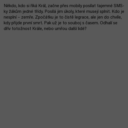
Někdo, kdo si říká Král, začne přes mobily posílat tajemné SMS-
ky žákům jedné třídy. Posílá jim úkoly, které musejí splnit. Kdo je
nesplní – zemře. Zpočátku je to čistě legrace, ale jen do chvíle,
kdy přijde první smrt. Pak už je to souboj s časem. Odhalí se
dřív totožnost Krále, nebo umřou další lidé?