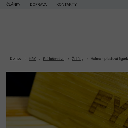
Prejsť
ČLÁNKY
DOPRAVA
KONTAKTY
na
obsah
Domov
HRY
Príslušenstvo
Žetóny
Halma - plastová figúr