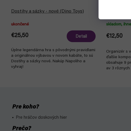
Dostihy a sázky - nové (Dino Toys)
Token Silo 
ukončené
skladom, ihn
€25,50
€12,50
Detail
Úplne legendárna hra s pôvodnými pravidlami
Organizér s v
a originálnou výbavou v novom kabáte, to sú
ďalšie kompo
Dostihy a sázky nové. Nakúp Napoliho a
obsahuje 9 pr
vyhraj!
av 3 rôznych 
Pre koho?
Pre hráčov doskových hier
Prečo?