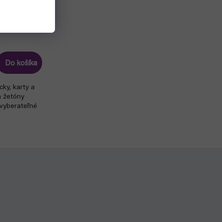
Do košíka
ky, karty a
a žetóny
 vyberateľné