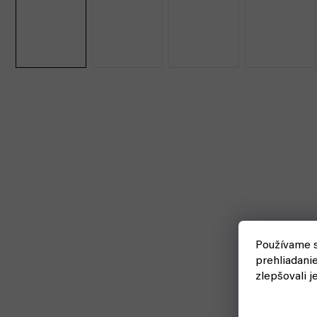
Používame s
prehliadani
zlepšovali j