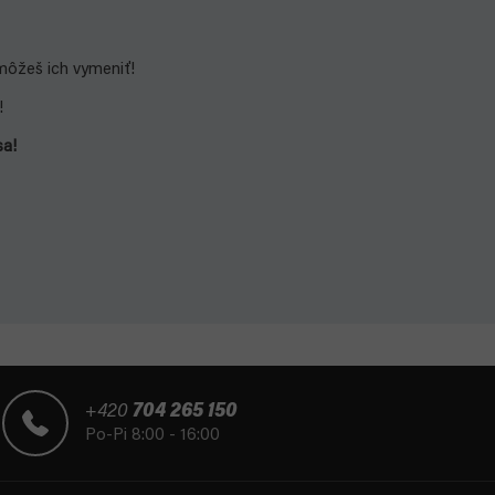
 môžeš ich vymeniť!
!
sa!
+420
704 265 150
Po-Pi 8:00 - 16:00