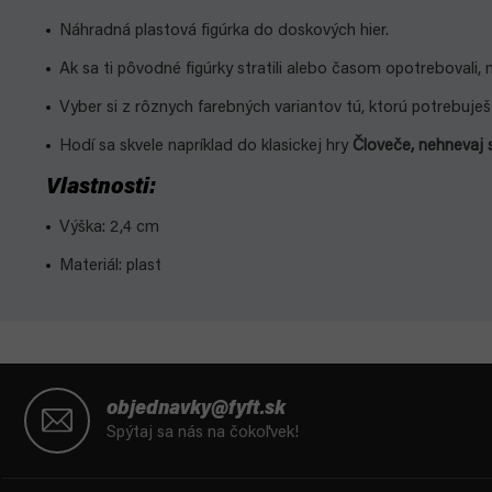
Náhradná plastová figúrka do doskových hier.
Ak sa ti pôvodné figúrky stratili alebo časom opotrebovali,
Vyber si z rôznych farebných variantov tú, ktorú potrebuješ
Hodí sa skvele napríklad do klasickej hry
Človeče, nehnevaj 
Vlastnosti:
Výška: 2,4 cm
Materiál: plast
Z
á
objednavky@fyft.sk
p
Spýtaj sa nás na čokoľvek!
ä
t