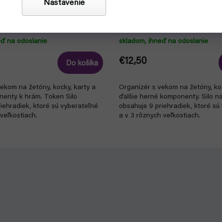
Nastavenie
Black (Gamegenic)
Token Silo Blue (Gamegenic)
eď na odoslanie
skladom, ihneď na odoslanie
€12,50
Do košíka
ekom na žetóny, kocky, karty a
Organizér s vekom na žetóny, koc
nenty k hrám. Token Silo
ďalšie herné komponenty. Silo n
iehradiek, ktoré sú vyberateľné
obsahuje 9 priehradiek, ktoré sú
veľkostiach.
a v 3 rôznych veľkostiach.