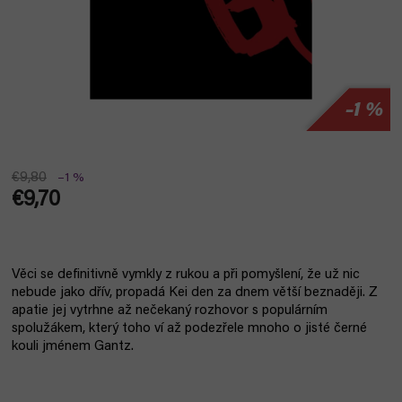
–1 %
€9,80
–1 %
€9,70
Jednotková
cena:
Věci se definitivně vymkly z rukou a při pomyšlení, že už nic
nebude jako dřív, propadá Kei den za dnem větší beznaději. Z
apatie jej vytrhne až nečekaný rozhovor s populárním
spolužákem, který toho ví až podezřele mnoho o jisté černé
kouli jménem Gantz.