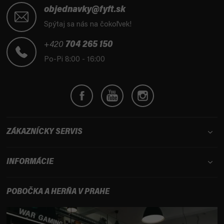
á
objednavky@fyft.sk
p
Spýtaj sa nás na čokoľvek!
ä
t
+420
704 265 150
i
Po-Pi 8:00 - 16:00
e
ZÁKAZNÍCKY SERVIS
INFORMÁCIE
POBOČKA A HERŇA V PRAHE