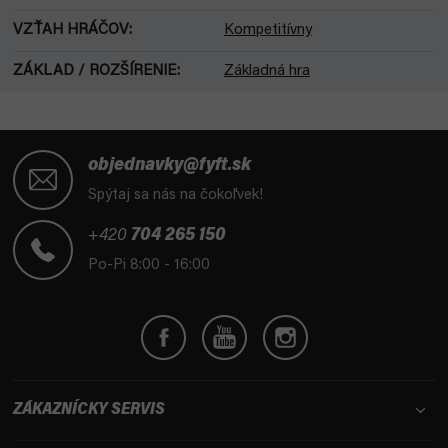
VZŤAH HRÁČOV
:
Kompetitívny
ZÁKLAD / ROZŠÍRENIE
:
Základná hra
Z
á
objednavky@fyft.sk
p
Spýtaj sa nás na čokoľvek!
ä
t
+420
704 265 150
i
Po-Pi 8:00 - 16:00
e
ZÁKAZNÍCKY SERVIS