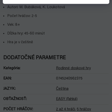
Autori: M. Bubáková, K. Loukotová
Počet hráčov: 2-5
Vek: 8+
Dĺžka hry: 45-60 minút
Hra je v češtině
DODATOČNÉ PARAMETRE
Kategória
:
Rodinné doskové hry
EAN
:
0745240562375
JAZYK
:
Čeština
OBŤAŽNOSŤ
:
EASY (ľahká)
POČET HRÁČOV
:
2 až 4 hráči
,
5 hráčov