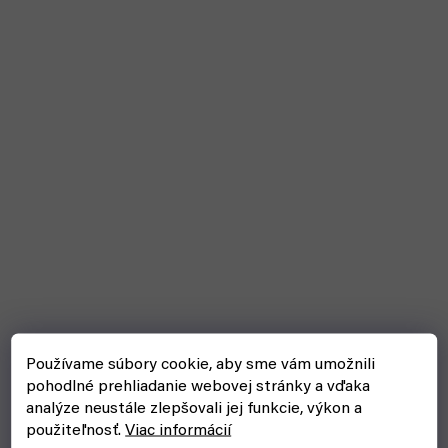
Používame súbory cookie, aby sme vám umožnili
pohodlné prehliadanie webovej stránky a vďaka
analýze neustále zlepšovali jej funkcie, výkon a
Percival (63,5 x 89mm, 55ks) Standard Card Game -
použiteľnosť.
Viac informácií
Paladin obaly na karty