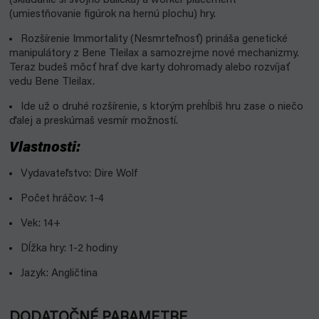
(skladanie si svojho balíčka) a worker placement
(umiestňovanie figúrok na hernú plochu) hry.
Rozšírenie Immortality (Nesmrteľnosť) prináša genetické
manipulátory z Bene Tleilax a samozrejme nové mechanizmy.
Teraz budeš môcť hrať dve karty dohromady alebo rozvíjať
vedu Bene Tleilax.
Ide už o druhé rozšírenie, s ktorým prehĺbiš hru zase o niečo
ďalej a preskúmaš vesmír možností.
Vlastnosti:
Vydavateľstvo: Dire Wolf
Počet hráčov: 1-4
Vek: 14+
Dĺžka hry: 1-2 hodiny
Jazyk: Angličtina
DODATOČNÉ PARAMETRE