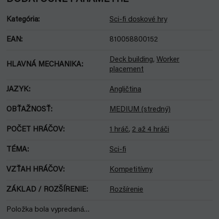
Kategória
:
Sci-fi doskové hry
EAN
:
810058800152
Deck building
,
Worker
HLAVNÁ MECHANIKA
:
placement
JAZYK
:
Angličtina
OBŤAŽNOSŤ
:
MEDIUM (stredný)
POČET HRÁČOV
:
1 hráč
,
2 až 4 hráči
TÉMA
:
Sci-fi
VZŤAH HRÁČOV
:
Kompetitívny
ZÁKLAD / ROZŠÍRENIE
:
Rozšírenie
Položka bola vypredaná…