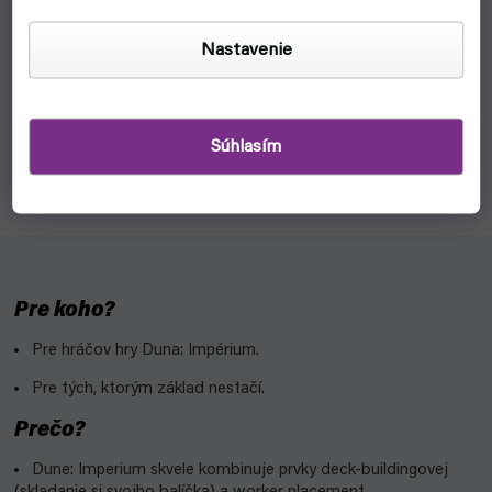
čakáme na naskladnenie
Nastavenie
€2,50
Detail
Obal si svoje karty – bude sa ti s nimi lepšie manipulovať a
dlhšie ti vydržia. Balenie: 55ks Rozmer obalu: 63,5 x 89mm
Súhlasím
Hrúbka: 90 mikrónov Označenie veľkosti: Standard card...
Pre koho?
Pre hráčov hry Duna: Impérium.
Pre tých, ktorým základ nestačí.
Prečo?
Dune: Imperium skvele kombinuje prvky deck-buildingovej