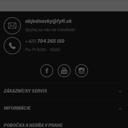
Z
á
objednavky@fyft.sk
p
Spýtaj sa nás na čokoľvek!
ä
t
+420
704 265 150
i
Po-Pi 8:00 - 16:00
e
ZÁKAZNÍCKY SERVIS
INFORMÁCIE
POBOČKA A HERŇA V PRAHE