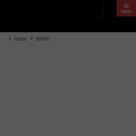
Prejsť
na
obsah
Domov
DRONY