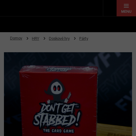
Prejsť
na
obsah
Domov
HRY
Doskové hry
Párty