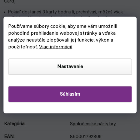
Card)
Pokiaľ dostaneš 3 karty bodnutí, prehrávaš, môžeš však
použiť špeciálne karty, ktorými sa bodnutiu vyhneš.
Používame súbory cookie, aby sme vám umožnili
Skvelé ako darček milovníkom hororu alebo na halloweenské
pohodlné prehliadanie webovej stránky a vďaka
večery.
analýze neustále zlepšovali jej funkcie, výkon a
Vlastnosti:
použiteľnosť.
Viac informácií
Vydavateľstvo: Rookie Mage Games
Nastavenie
Počet hráčov: 3-5
Vek: 18+
Dĺžka hry: 15 min.
Súhlasím
DODATOČNÉ PARAMETRE
Kategória
:
Spoločenské párty hry
EAN
:
860001792805