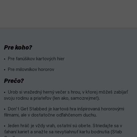
Pre koho?
Pre fanúšikov kartových hier
Pre milovníkov hororov
Prečo?
Urob si vražedný herný večer s hrou, v ktorej môžeš zabíjať
svoju rodinu a priateľov (len ako, samozrejme!).
Don't Get Stabbed je kartová hra inšpirovaná hororovými
filmami, ale v dostatočne odľahčenom duchu.
Jeden hráč je vždy vrah, ostatní sú obete. Striedajte sa v
ťahaní kariet a snažte sa nevytiahnuť kartu bodnutia (Stab