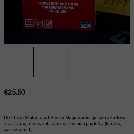
€25,50
Jednotková
cena:
Don't Get Stabbed od Rookie Mage Games je rýchla kartová
hra v ktorej môžeš zabíjať svoju rodinu a priateľov (len ako,
samozrejme!).