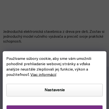
Jednoduchá elektronická stavebnica z dreva pre deti. Zostav si
jednoduchý model ručného vysávača a precvič svoje praktické
schopnosti.
Používame súbory cookie, aby sme vám umožnili
pohodlné prehliadanie webovej stránky a vďaka
analýze neustále zlepšovali jej funkcie, výkon a
použiteľnosť.
Viac informácií
Pre koho?
Nastavenie
Pre zvedavé deti, ktoré chcú zlepšovať svoju zručnosť.
Prečo?