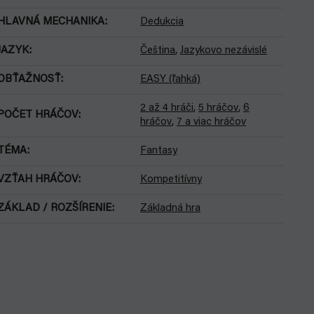
HLAVNÁ MECHANIKA
:
Dedukcia
JAZYK
:
Čeština
,
Jazykovo nezávislé
OBŤAŽNOSŤ
:
EASY (ľahká)
2 až 4 hráči
,
5 hráčov
,
6
POČET HRÁČOV
:
hráčov
,
7 a viac hráčov
TÉMA
:
Fantasy
VZŤAH HRÁČOV
:
Kompetitívny
ZÁKLAD / ROZŠÍRENIE
:
Základná hra