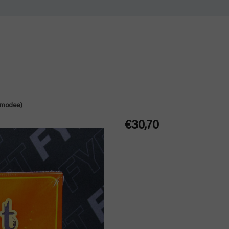
Asmodee)
€30,70
Jednotková
cena: