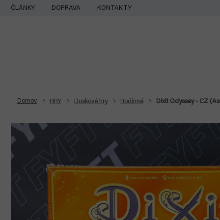
Prejsť
ČLÁNKY
DOPRAVA
KONTAKTY
na
obsah
Domov
HRY
Doskové hry
Rodinné
Dixit Odyssey - CZ (