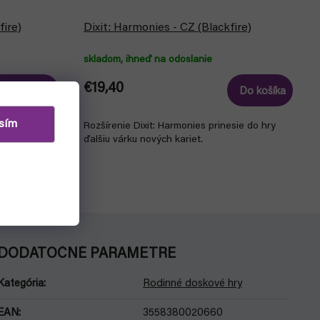
fire)
Dixit: Harmonies - CZ (Blackfire)
skladom, ihneď na odoslanie
€19,40
Detail
Do košíka
o obľúbenej
sím
Rozšírenie Dixit: Harmonies prinesie do hry
ých veľkých
ďalšiu várku nových kariet.
DODATOČNÉ PARAMETRE
Kategória
:
Rodinné doskové hry
EAN
:
3558380020660