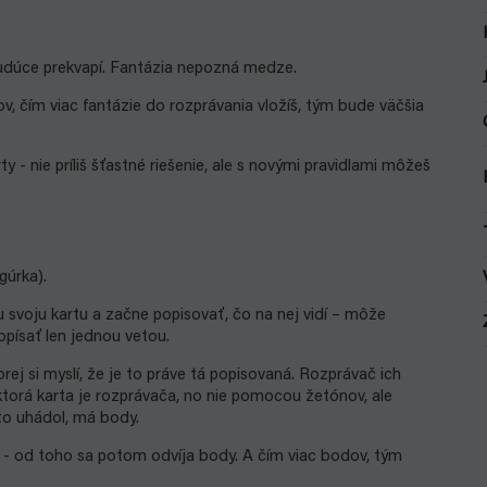
budúce prekvapí. Fantázia nepozná medze.
, čím viac fantázie do rozprávania vložíš, tým bude väčšia
 - nie príliš šťastné riešenie, ale s novými pravidlami môžeš
gúrka).
u svoju kartu a začne popisovať, čo na nej vidí – môže
opísať len jednou vetou.
j si myslí, že je to práve tá popisovaná. Rozprávač ich
, ktorá karta je rozprávača, no nie pomocou žetónov, ale
Kto uhádol, má body.
dý - od toho sa potom odvíja body. A čím viac bodov, tým