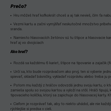
Prečo?
Hru môžeš hrať koľkokrát chceš a aj tak nevieš, čím ťa na
Vezmi kartu a začni vymýšľať neskutočné množstvo príbehov
sranda.
Namiesto hlasovacích žetónov sú tu štipce a hlasovacie karty
hrať aj vo dvojiciach
Ako hrať?
Rozdá sa každému 6 kariet, štipce na tipovanie a zajačik (fi
Určí sa, kto bude rozprávačom ako prvý, ten si vyberie jedn
spievať, skladať básničky, vykladať rozprávku alebo treba ju p
Potom mu každý z hráčov odovzdá jednu svoju kartu, o ktore
zamieša spolu so svojou kartou a vyloží na stôl. Hráči tipujú
tipovacieho kolíčka, ktorý sa zapichuje do hlasovacej karty. 
Cieľom je rozprávať tak, aby to niekto uhádol, ale nie kaž
rýchlejšie si predsa v cieli.