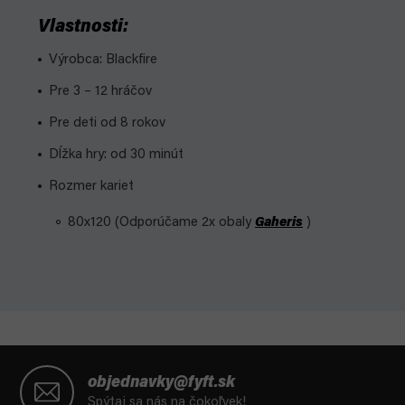
Vlastnosti:
Výrobca: Blackfire
Pre 3 – 12 hráčov
Pre deti od 8 rokov
Dĺžka hry: od 30 minút
Rozmer kariet
80x120 (Odporúčame 2x obaly
Gaheris
)
Z
á
objednavky@fyft.sk
p
Spýtaj sa nás na čokoľvek!