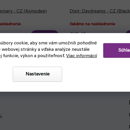
versary - CZ (Asmodee)
Dixit: Daydreams - CZ (Black
askladnenie
čakáme na naskladnenie
€19,40
Detail
úbory cookie, aby sme vám umožnili pohodlné
e webovej stránky a vďaka analýze neustále
rináša ďalších 84 rozširujúcich
Dixit: Daydreams je rozšírenie d
Súhla
ixit
rodinnej rozprávacej hry. 84 nov
ej funkcie, výkon a použiteľnosť.
Viac informácií
obrázkov osvieži partiu.
Nastavenie
i.