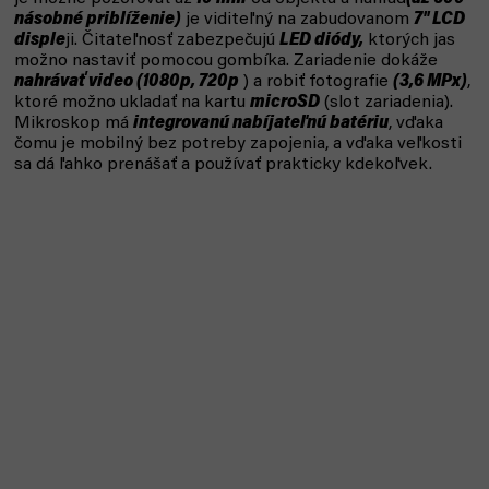
násobné priblíženie)
je viditeľný na zabudovanom
7" LCD
disple
ji. Čitateľnosť zabezpečujú
LED diódy,
ktorých jas
možno nastaviť pomocou gombíka. Zariadenie dokáže
nahrávať video (1080p, 720p
) a robiť fotografie
(3,6 MPx)
,
ktoré možno ukladať na kartu
microSD
(slot zariadenia).
Mikroskop má
integrovanú nabíjateľnú batériu
, vďaka
čomu je mobilný bez potreby zapojenia, a vďaka veľkosti
sa dá ľahko prenášať a používať prakticky kdekoľvek.