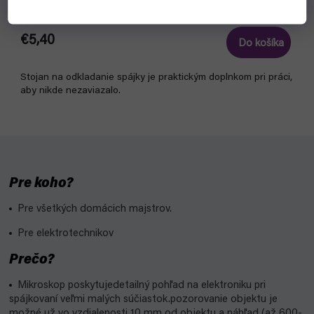
skladom, ihneď na odoslanie
€5,40
Do košíka
Stojan na odkladanie spájky je praktickým doplnkom pri práci,
aby nikde nezaviazalo.
Pre koho?
Pre všetkých domácich majstrov.
Pre elektrotechnikov
Prečo?
Mikroskop poskytuje
detailný pohľad na elektroniku pri
spájkovaní veľmi malých súčiastok.
pozorovanie objektu je
možné už vo vzdialenosti 10 mm od objektu a náhľad (až 600-