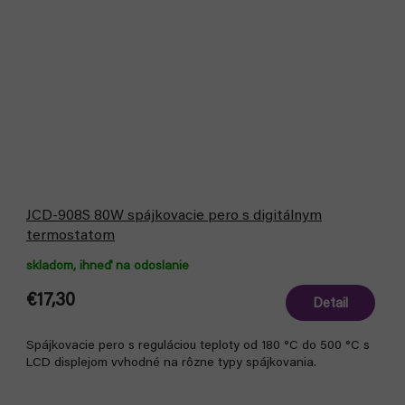
JCD-908S 80W spájkovacie pero s digitálnym
termostatom
skladom, ihneď na odoslanie
€17,30
Detail
Spájkovacie pero s reguláciou teploty od 180 °C do 500 °C s
LCD displejom vvhodné na rôzne typy spájkovania.