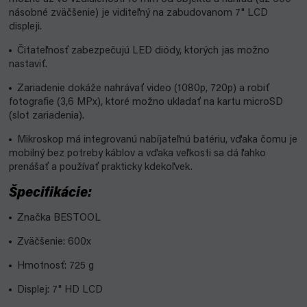
násobné zväčšenie) je viditeľný na zabudovanom 7" LCD
disple
ji.
Čitateľnosť zabezpečujú LED diódy, ktorých jas možno
nastaviť.
Zariadenie dokáže nahrávať video (1080p, 720p) a robiť
fotografie (3,6 MPx), ktoré možno ukladať na kartu microSD
(slot zariadenia).
Mikroskop má integrovanú nabíjateľnú batériu, vďaka čomu je
mobilný bez potreby káblov a vďaka veľkosti sa dá ľahko
prenášať a používať prakticky kdekoľvek.
Špecifikácie:
Značka BESTOOL
Zväčšenie: 600x
Hmotnosť: 725 g
Displej: 7" HD LCD