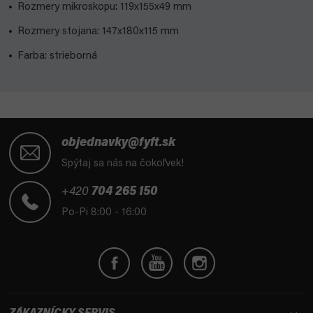
Rozmery mikroskopu: 119x155x49 mm
Rozmery stojana: 147x180x115 mm
Farba: strieborná
Z
á
objednavky@fyft.sk
p
Spýtaj sa nás na čokoľvek!
ä
t
+420
704 265 150
i
Po-Pi 8:00 - 16:00
e