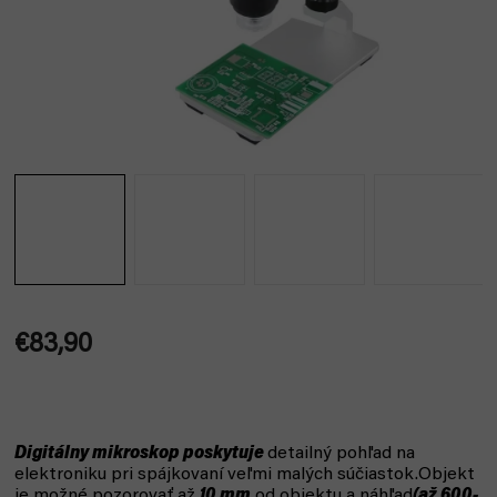
€83,90
Jednotková
cena:
Digitálny mikroskop poskytuje
detailný pohľad na
elektroniku pri spájkovaní veľmi malých súčiastok.Objekt
je možné pozorovať až
10 mm
od objektu a náhľad
(až 600-