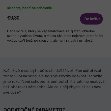
skladom, ihneď na odoslanie
€9,30
Do košíka
Pana učitele, který se vzpamatovává ze zjištění ohledně
svého bývalého života, a malou Šivu honí nejenom proměnění
vojáci, kteří touží po spasení, ale nyní i vlastní minulost.
Kvůli Šivě musí být obětován další život. Pan učitel vzal
tento úkol na sebe, ale nejspíš zbytky lidskosti zarazily
jeho ruku. Není schopen zranit ostatní, a tak mu nezbývá
než obětovat sám sebe. Ale co z něj zbyde, až se zbaví
své duše?
DODATOČNÉ PARAMETRE