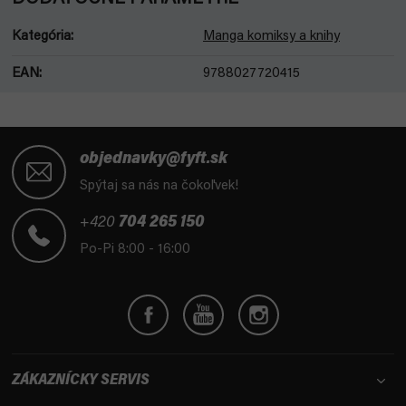
Kategória
:
Manga komiksy a knihy
EAN
:
9788027720415
Z
á
objednavky@fyft.sk
p
Spýtaj sa nás na čokoľvek!
ä
t
+420
704 265 150
i
Po-Pi 8:00 - 16:00
e
ZÁKAZNÍCKY SERVIS