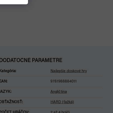
DODATOČNÉ PARAMETRE
Kategória
:
Najlepšie doskové hry
EAN
:
9781988884011
JAZYK
:
Angličtina
OBŤAŽNOSŤ
:
HARD (ťažká)
POČET HRÁČOV
:
2 až 4 hráči