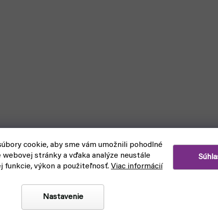
úbory cookie, aby sme vám umožnili pohodlné
e webovej stránky a vďaka analýze neustále
Súhla
ej funkcie, výkon a použiteľnosť.
Viac informácií
63,5 x 88mm, 55ks) - obaly na
in
Nastavenie
askladnenie