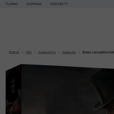
Prejsť
ČLÁNKY
DOPRAVA
KONTAKTY
na
obsah
Domov
HRY
Doskové hry
Najlepšie
Brass: Lancashire Del