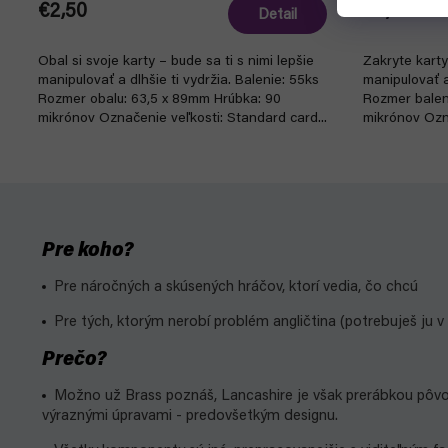
€2,50
€2,70
Detail
Obal si svoje karty – bude sa ti s nimi lepšie
Zakryte karty
manipulovať a dlhšie ti vydržia. Balenie: 55ks
manipulovať a
Rozmer obalu: 63,5 x 89mm Hrúbka: 90
Rozmer balen
mikrónov Označenie veľkosti: Standard card...
mikrónov Ozn
s kartami...
Pre koho?
Pre náročných a skúsených hráčov, ktorí vedia, čo chcú
Pre tých, ktorým nerobí problém angličtina (potrebuješ ju v 
Prečo?
Možno už Brass poznáš, Lancashire je však prerábkou pôvod
výraznými úpravami - predovšetkým designu.