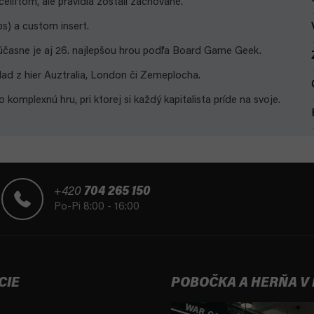
eliftom, ale pravidlá zostali zachované.
s) a custom insert.
Súčasne je aj 26. najlepšou hrou podľa Board Game Geek.
ad z hier Auztralia, London či Zemeplocha.
komplexnú hru, pri ktorej si každý kapitalista príde na svoje.
+420
704 265 150
Po-Pi 8:00 - 16:00
CIE
POBOČKA A HERŇA V