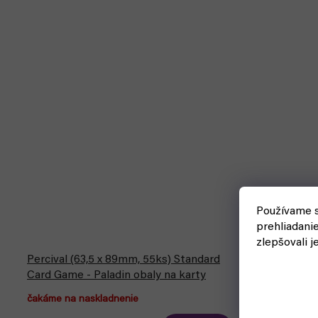
Používame s
prehliadani
zlepšovali j
Percival (63,5 x 89mm, 55ks) Standard
Excalibur (
Card Game - Paladin obaly na karty
karty Palad
čakáme na naskladnenie
čakáme na n