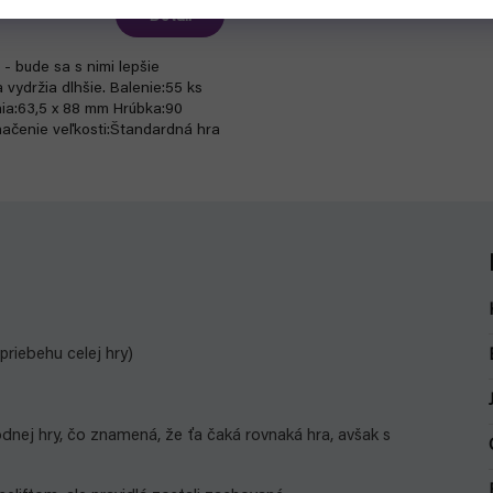
Detail
 - bude sa s nimi lepšie
 vydržia dlhšie. Balenie:55 ks
ia:63,5 x 88 mm Hrúbka:90
ačenie veľkosti:Štandardná hra
priebehu celej hry)
nej hry, čo znamená, že ťa čaká rovnaká hra, avšak s