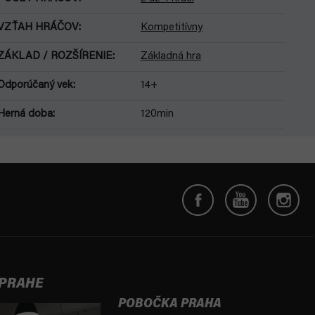
VZŤAH HRÁČOV
:
Kompetitívny
ZÁKLAD / ROZŠÍRENIE
:
Základná hra
Odporúčaný vek
:
14+
Herná doba
:
120min
 PRAHE
POBOČKA PRAHA