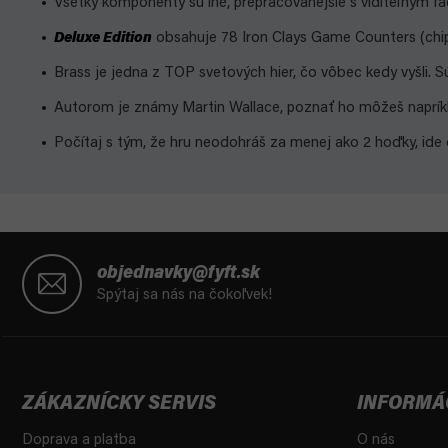
Všetky komponenty sú iné, prepracovanejšie s viditeľným fac
Deluxe Edition
obsahuje 78 Iron Clays Game Counters (chip
Brass je jedna z TOP svetových hier, čo vôbec kedy vyšli. 
Autorom je známy Martin Wallace, poznať ho môžeš napríkl
Počítaj s tým, že hru neodohráš za menej ako 2 hoďky, ide o 
Z
á
objednavky@fyft.sk
p
Spýtaj sa nás na čokoľvek!
ä
t
i
e
ZÁKAZNÍCKY SERVIS
INFORMÁ
Doprava a platba
O nás