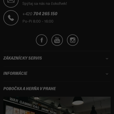
p
Spýtaj sa nás na čokoľvek!
ä
t
+420
704 265 150
i
Po-Pi 8:00 - 16:00
e
ZÁKAZNÍCKY SERVIS
INFORMÁCIE
POBOČKA A HERŇA V PRAHE