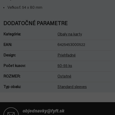
Veľkosť: 54 x 80 mm
DODATOČNÉ PARAMETRE
Kategória
:
Obaly na karty
EAN
:
6425453000522
Design
:
Priehľadné
Počet kusov
:
50-55 ks
ROZMER
:
Ostatné
Typ obalu
:
Standard sleeves
Z
á
objednavky@fyft.sk