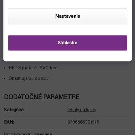
firmou Beckett.
Sadne na karty štandardných rozmerov 63,5 x 88mm.
Nastavenie
Vlastnosti:
Výrobca: Arcane Tinmen
Súhlasím
Prevedenie: Priehľadná
Rozmery: 76.2mm x 101.6mm
PETG materál, PVC free
Obsahuje 25 obalov
DODATOČNÉ PARAMETRE
Kategória
:
Obaly na karty
EAN
:
5706569901516
Položka bola vypredaná…