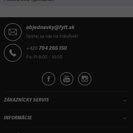
Z
á
objednavky@fyft.sk
p
Spýtaj sa nás na čokoľvek!
ä
t
+420
704 265 150
i
Po-Pi 8:00 - 16:00
e
ZÁKAZNÍCKY SERVIS
INFORMÁCIE