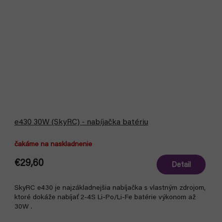
e430 30W (SkyRC) - nabíjačka batériu
čakáme na naskladnenie
€29,60
Detail
SkyRC e430 je najzákladnejšia nabíjačka s vlastným zdrojom,
ktoré dokáže nabíjať 2-4S Li-Po/Li-Fe batérie výkonom až
30W .