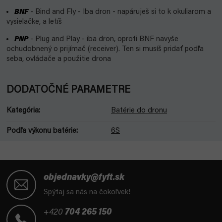
BNF
- Bind and Fly - Iba dron - napáruješ si to k okuliarom a
vysielačke, a letíš
PNP
- Plug and Play - iba dron, oproti BNF navyše
ochudobnený o prijímač (receiver). Ten si musíš pridať podľa
seba, ovládače a použitie drona
DODATOČNÉ PARAMETRE
Kategória
:
Batérie do dronu
Podľa výkonu batérie
:
6S
Z
á
objednavky@fyft.sk
p
Spýtaj sa nás na čokoľvek!
ä
t
+420
704 265 150