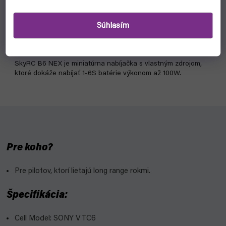
skladom, ihneď na odoslanie
Súhlasím
€92,20
Do košíka
SkyRC B6 NEX je miniatúrna nabíjačka s vlastným zdrojom,
ktoré dokáže nabíjať 1-6S batérie výkonom až 100W.
Pre koho?
Pre pilotov, ktorí lietajú long range rokmi.
Špecifikácia:
Cell Model: SONY VTC6