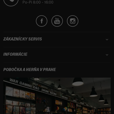
i
Po-Pi 8:00 - 16:00
e
ZÁKAZNÍCKY SERVIS
INFORMÁCIE
POBOČKA A HERŇA V PRAHE