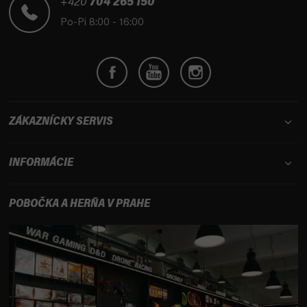
t
+420
704 265 150
i
Po-Pi 8:00 - 16:00
e
ZÁKAZNÍCKY SERVIS
INFORMÁCIE
POBOČKA A HERŇA V PRAHE