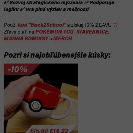
✅ Rozvoj strategického myslenia ✅ Podporuje
logiku ✅ Hra plná výziev a možností
kód "Back2School"
Použi
a získaj 10% ZĽAVU
🛒
POKÉMON TCG
,
STAVEBNICE
,
Zľava platí na
MANGA KOMIKSY
MERCH
a
Pozri si najobľúbenejšie kúsky: