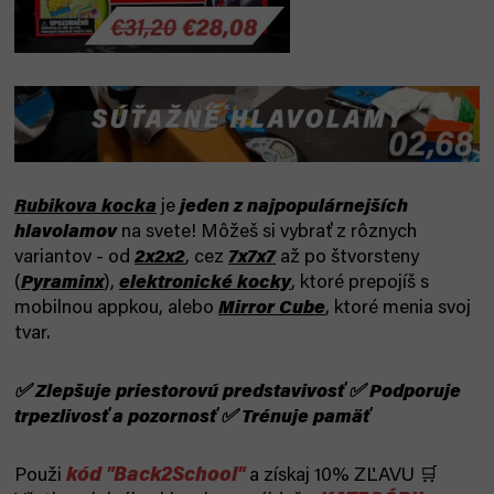
Rubikova kocka
je
jeden z najpopulárnejších
hlavolamov
na svete! Môžeš si vybrať z rôznych
variantov - od
2x2x2
, cez
7x7x7
až po štvorsteny
(
Pyraminx
),
elektronické kocky
, ktoré prepojíš s
mobilnou appkou, alebo
Mirror Cube
, ktoré menia svoj
tvar.
✅ Zlepšuje priestorovú predstavivosť ✅ Podporuje
trpezlivosť a pozornosť ✅ Trénuje pamäť
kód "Back2School"
Použi
a získaj 10% ZĽAVU 🛒