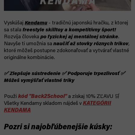
Vyskúšaj
Kendamu
- tradičnú japonskú hračku, z ktorej
sa stala
freestyle skilltoy a kompetitívny šport!
Rozvíja človeka
po fyzickej aj mentálnej stránke
.
Navyše ti umožnia sa
naučiť až stovky rôznych trikov
,
ktoré môžeš postupne zdokonaľovať a vytvárať vlastné
originálne kombinácie.
✅ Zlepšuje sústredenie ✅ Podporuje trpezlivosť ✅
Môžeš vymýšľať vlastné triky
kód "Back2School"
Použi
a získaj 10% ZĽAVU 🛒
KATEGÓRII
Všetky Kendamy skladom nájdeš v
KENDAMA
Pozri si najobľúbenejšie kúsky: