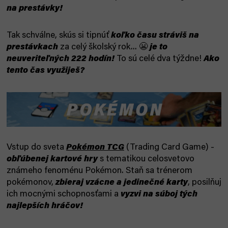
na prestávky!
Tak schválne, skús si tipnúť
koľko času stráviš na
prestávkach
za celý školský rok... 😬
je to
neuveriteľných 222 hodín!
To sú celé dva týždne!
Ako
tento čas využiješ?
Vstup do sveta
Pokémon TCG
(Trading Card Game) -
obľúbenej kartové hry
s tematikou celosvetovo
známeho fenoménu Pokémon. Staň sa trénerom
pokémonov,
zbieraj vzácne a jedinečné karty
, posilňuj
ich mocnými schopnosťami a
vyzvi na súboj tých
najlepších hráčov!