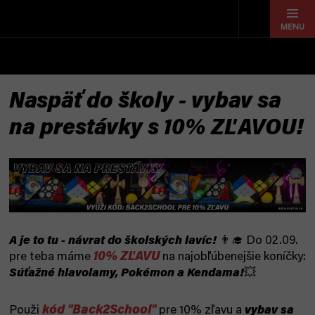
Prejsť
na
obsah
Naspäť do školy - vybav sa
na prestávky s 10% ZĽAVOU!
A je to tu - návrat do školských lavíc!
👨‍🎓 Do 02.09.
10% ZĽAVU
pre teba máme
na najobľúbenejšie koníčky:
Súťažné hlavolamy, Pokémon a Kendama!
💥
kód "Back2School"
Použi
pre 10% zľavu a
vybav sa