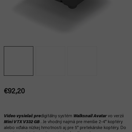
€92,20
Jednotková
cena:
Video vysielač pre
digitálny systém
Walksnail Avatar
vo verzii
Mini VTX V332 GB
. Je vhodný najmä pre menšie 2-4" koptéry
alebo vďaka nízkej hmotnosti aj pre 5" pretekárske koptéry. Do