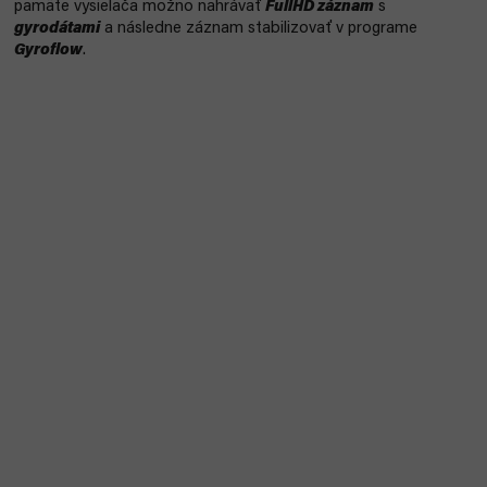
pamäte vysielača možno nahrávať
FullHD záznam
s
gyrodátami
a následne záznam stabilizovať v programe
Gyroflow
.