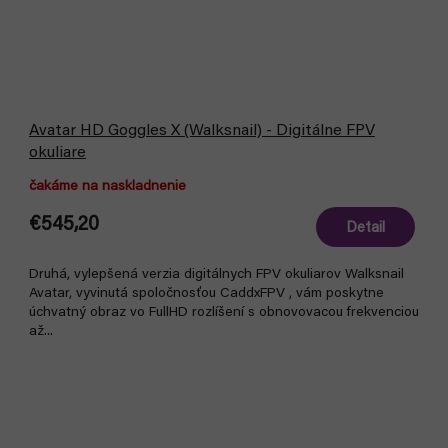
Avatar HD Goggles X (Walksnail) - Digitálne FPV
okuliare
čakáme na naskladnenie
€545,20
Detail
Druhá, vylepšená verzia digitálnych FPV okuliarov Walksnail
Avatar, vyvinutá spoločnosťou CaddxFPV , vám poskytne
úchvatný obraz vo FullHD rozlíšení s obnovovacou frekvenciou
až...