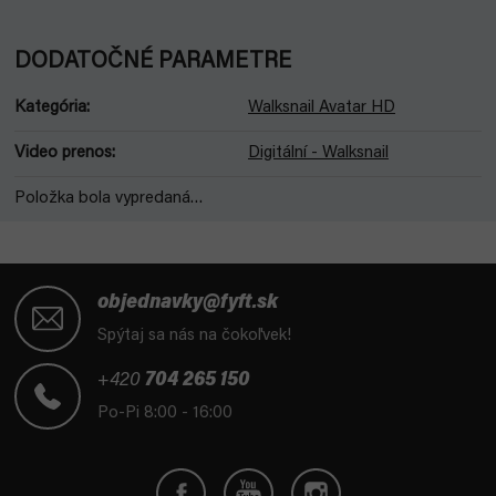
DODATOČNÉ PARAMETRE
Kategória
:
Walksnail Avatar HD
Video prenos
:
Digitální - Walksnail
Položka bola vypredaná…
Z
á
objednavky@fyft.sk
p
Spýtaj sa nás na čokoľvek!
ä
t
+420
704 265 150
i
Po-Pi 8:00 - 16:00
e