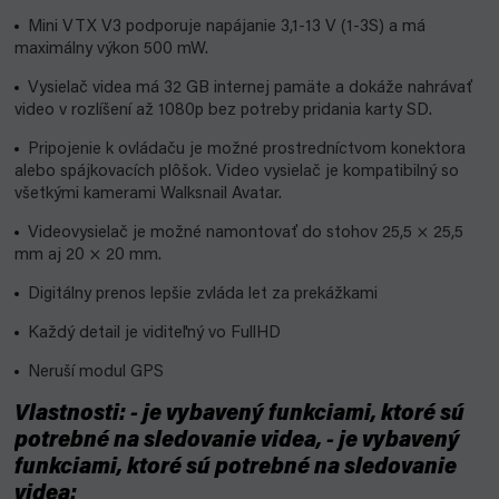
Mini VTX V3 podporuje napájanie 3,1-13 V (1-3S) a má
maximálny výkon 500 mW.
Vysielač videa má 32 GB internej pamäte a dokáže nahrávať
video v rozlíšení až 1080p bez potreby pridania karty SD.
Pripojenie k ovládaču je možné prostredníctvom konektora
alebo spájkovacích plôšok. Video vysielač je kompatibilný so
všetkými kamerami Walksnail Avatar.
Videovysielač je možné namontovať do stohov 25,5 × 25,5
mm aj 20 × 20 mm.
Digitálny prenos lepšie zvláda let za prekážkami
Každý detail je viditeľný vo FullHD
Neruší modul GPS
Vlastnosti: - je vybavený funkciami, ktoré sú
potrebné na sledovanie videa, - je vybavený
funkciami, ktoré sú potrebné na sledovanie
videa: