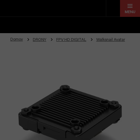
Prejsť
na
obsah
Domov
DRONY
FPV HD DIGITAL
Walksnail Avatar