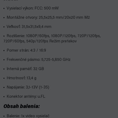
Vysielací výkon: FCC: 500 mW
Montážne otvory: 25,5x25,5 mm/20x20 mm M2
Veľkosť: 31,5x31,5x9,4 mm
Rozlíšenie: 1080P/60fps, 1080P/120fps, 720P/120fps,
720P/60fps, 540p/120fps Režim pretekov
Pomer strán: 4:3 / 16:9
Frekvenčné pásmo: 5,725-5,850 GHz
Interná pamäť: 32 GB
Hmotnosť: 13,4 g
Napájanie: 3,1-13V (1-3S)
Konektor antény: u.FL
Obsah balenia:
Balenie: 1x video vysielač