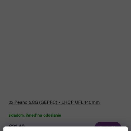
2x Peano 5.8G (GEPRC) - LHCP UFL 145mm
skladom, ihneď na odoslanie
€21,40
Do košíka