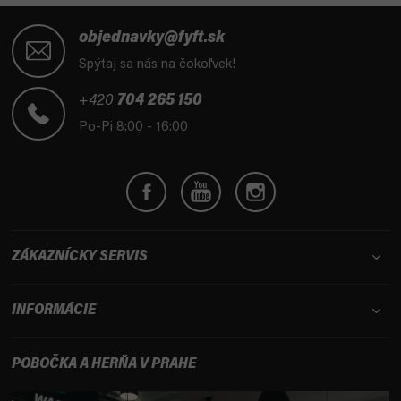
Z
á
objednavky@fyft.sk
p
Spýtaj sa nás na čokoľvek!
ä
t
+420
704 265 150
i
Po-Pi 8:00 - 16:00
e
ZÁKAZNÍCKY SERVIS
INFORMÁCIE
POBOČKA A HERŇA V PRAHE