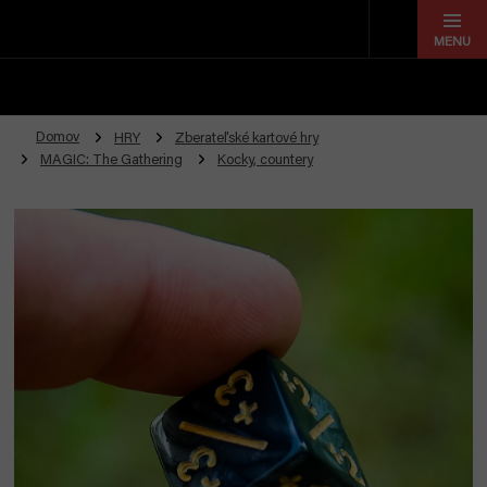
Prejsť
na
obsah
Domov
HRY
Zberateľské kartové hry
MAGIC: The Gathering
Kocky, countery