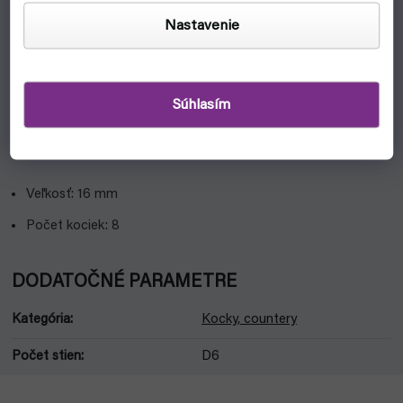
Ak hráš Magic: the Gathering, vieš, že nejaké tie kocky ako
countery sa vždy hodia. Už si nemusíš požičiavať – môžeš
Nastavenie
ponúkať.
Normálne klasické kocky namiesto counterov stačia, ale len
do chvíle, než do hry vstúpia záporné countery. Potom je vo
Súhlasím
všetkom zmätok. Toto balenie tento problém rieši.
Vlastnosti:
Veľkosť: 16 mm
Počet kociek: 8
DODATOČNÉ PARAMETRE
Kategória
:
Kocky, countery
Počet stien
:
D6