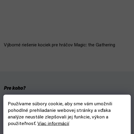
Výborné riešenie kociek pre hráčov Magic: the Gathering
Pre koho?
Tieto kocky sú navrhnuté pre hru Magic: the Gathering, ale
Používame súbory cookie, aby sme vám umožnili
pravdepodobne pre nich existuje využitie aj inde.
pohodlné prehliadanie webovej stránky a vďaka
analýze neustále zlepšovali jej funkcie, výkon a
Prečo?
použiteľnosť.
Viac informácií