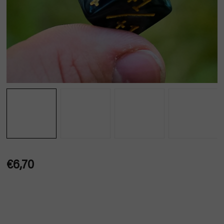
€6,70
Jednotková
cena: