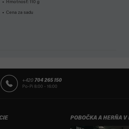
Hmotnosť: 110 g
Cena za sadu
+420
704 265 150
Po-Pi 8:00 - 16:00
CIE
POBOČKA A HERŇA V