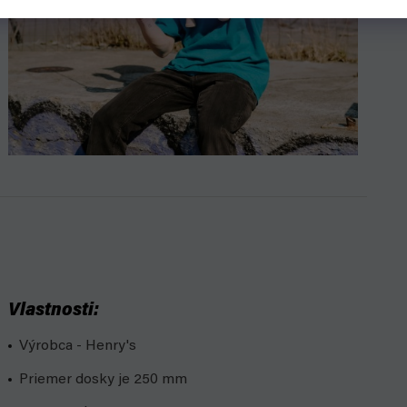
Vlastnosti:
Výrobca - Henry's
Priemer dosky je 250 mm