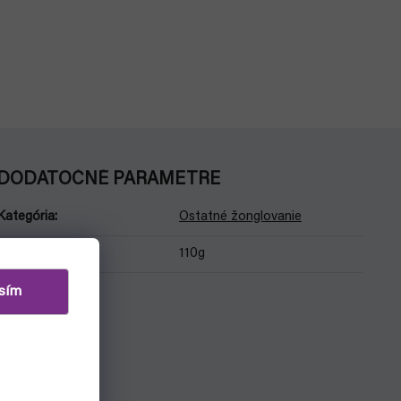
DODATOČNÉ PARAMETRE
Kategória
:
Ostatné žonglovanie
Hmotnosť
:
110g
sím