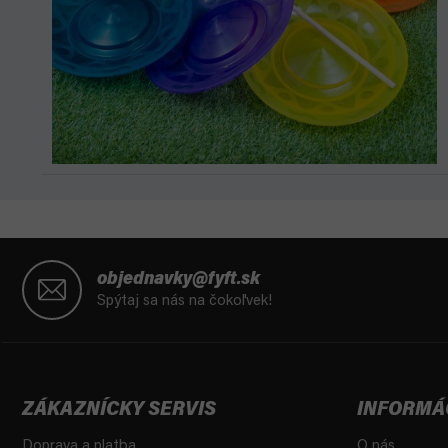
Z
á
objednavky@fyft.sk
p
Spýtaj sa nás na čokoľvek!
ä
t
i
e
ZÁKAZNÍCKY SERVIS
INFORMÁ
Doprava a platba
O nás