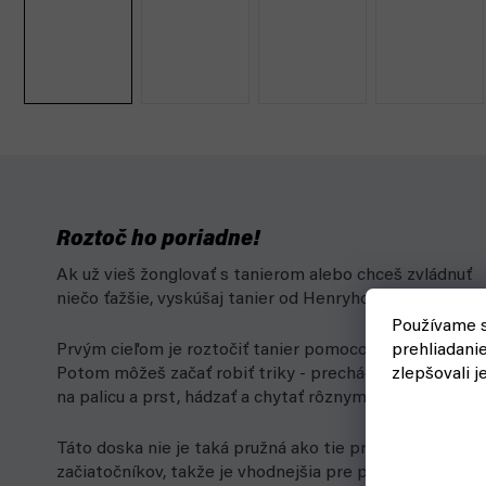
Roztoč ho poriadne!
Ak už vieš žonglovať s tanierom alebo chceš zvládnuť
niečo ťažšie, vyskúšaj tanier od Henryho.
Používame s
prehliadani
Prvým cieľom je roztočiť tanier pomocou tyče.
zlepšovali j
Potom môžeš začať robiť triky - prechádzať z palice
na palicu a prst, hádzať a chytať rôznymi spôsobmi.
Táto doska nie je taká pružná ako tie pre
začiatočníkov, takže je vhodnejšia pre pokročilých