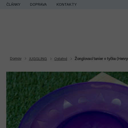
Prejsť
ČLÁNKY
DOPRAVA
KONTAKTY
na
obsah
Domov
JUGGLING
Ostatné
Žonglovací tanier + tyčka (Henry