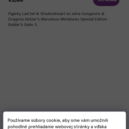
€5,80
Do košíka
Figúrky Lae'zel & Shadowheart zo série Dungeons &
Dragons Nolzur's Marvelous Miniatures Special Edition
Baldur's Gate 3.
Používame súbory cookie, aby sme vám umožnili
pohodlné prehliadanie webovej stránky a vďaka