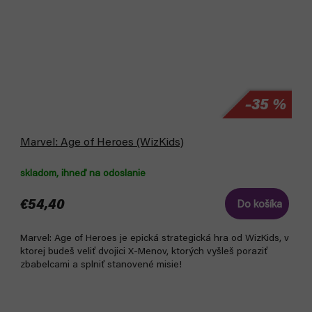
–35 %
Marvel: Age of Heroes (WizKids)
skladom, ihneď na odoslanie
€54,40
Do košíka
Marvel: Age of Heroes je epická strategická hra od WizKids, v
ktorej budeš veliť dvojici X-Menov, ktorých vyšleš poraziť
zbabelcami a splniť stanovené misie!
Akcia