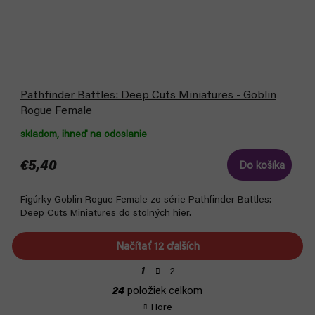
Pathfinder Battles: Deep Cuts Miniatures - Goblin
Rogue Female
skladom, ihneď na odoslanie
€5,40
Do košíka
Figúrky Goblin Rogue Female zo série Pathfinder Battles:
Deep Cuts Miniatures do stolných hier.
Načítať 12 ďalších
S
2
1
t
O
24
položiek celkom
r
v
á
Hore
l