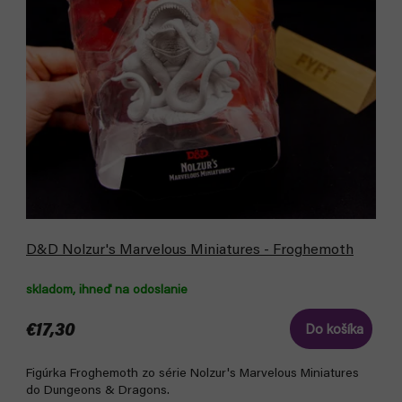
D&D Nolzur's Marvelous Miniatures - Froghemoth
skladom, ihneď na odoslanie
€17,30
Do košíka
Figúrka Froghemoth zo série Nolzur's Marvelous Miniatures
do Dungeons & Dragons.