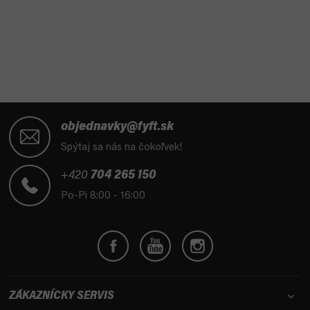
n
á
k
d
o
a
v
a
c
n
i
i
e
e
p
Z
r
á
objednavky@fyft.sk
v
p
Spýtaj sa nás na čokoľvek!
k
ä
y
t
+420
704 265 150
v
i
ý
Po-Pi 8:00 - 16:00
e
p
i
s
u
ZÁKAZNÍCKY SERVIS