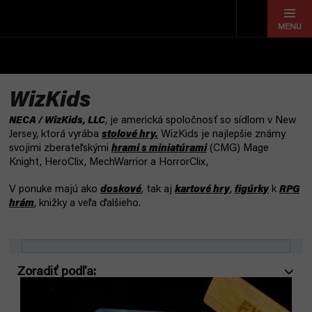
Prejsť
na
obsah
WizKids
NECA / WizKids, LLC
, je americká spoločnosť so sídlom v New
Jersey, ktorá vyrába
stolové hry.
WizKids je najlepšie známy
svojimi zberateľskými
hrami s miniatúrami
(CMG) Mage
Knight, HeroClix, MechWarrior a HorrorClix,
V ponuke majú ako
doskové
, tak aj
kartové hry
,
figúrky
k
RPG
hrám
, knižky a veľa ďalšieho.
R
V
a
ý
d
p
e