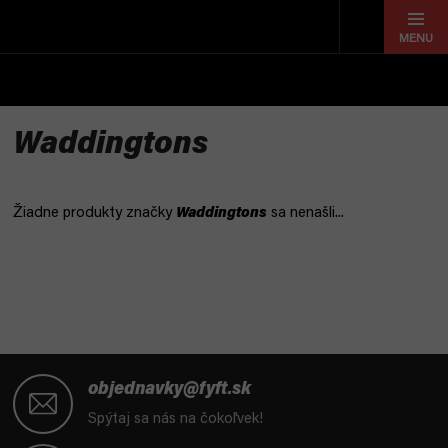
Prejsť
na
obsah
Waddingtons
Žiadne produkty značky
Waddingtons
sa nenašli...
Z
á
objednavky@fyft.sk
p
Spýtaj sa nás na čokoľvek!
ä