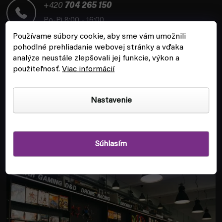
t
+420
704 265 150
i
Po-Pi 8:00 - 16:00
e
Používame súbory cookie, aby sme vám umožnili
pohodlné prehliadanie webovej stránky a vďaka
analýze neustále zlepšovali jej funkcie, výkon a
použiteľnosť.
Viac informácií
ZÁKAZNÍCKY SERVIS
Nastavenie
INFORMÁCIE
Súhlasím
POBOČKA A HERŇA V PRAHE