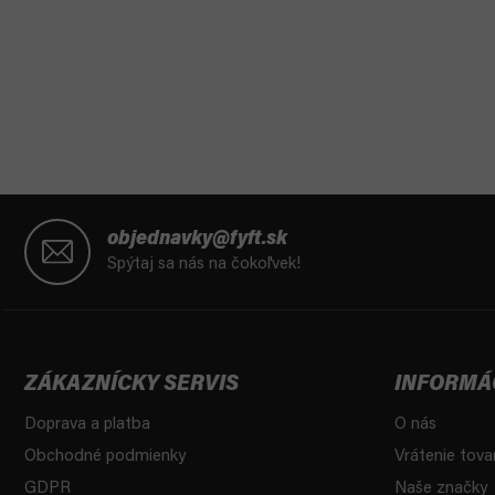
Z
á
objednavky@fyft.sk
p
Spýtaj sa nás na čokoľvek!
ä
t
i
e
ZÁKAZNÍCKY SERVIS
INFORMÁ
Doprava a platba
O nás
Obchodné podmienky
Vrátenie tova
GDPR
Naše značky