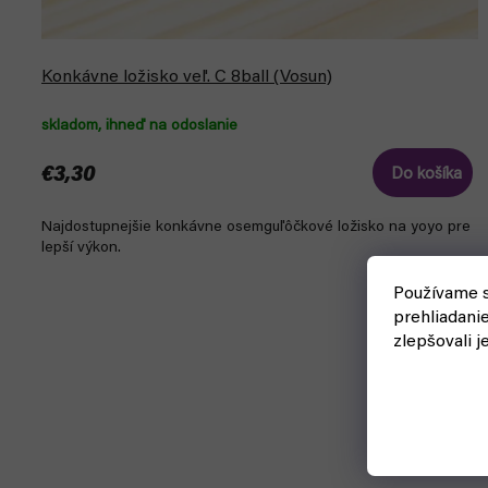
Konkávne ložisko veľ. C 8ball (Vosun)
skladom, ihneď na odoslanie
€3,30
Do košíka
Najdostupnejšie konkávne osemguľôčkové ložisko na yoyo pre
lepší výkon.
Používame s
prehliadani
zlepšovali j