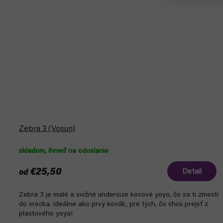
Zebra 3 (Vosun)
skladom, ihneď na odoslanie
€25,50
Detail
od
Zebra 3 je malé a svižné undersize kovové yoyo, čo sa ti zmestí
do vrecka. Ideálne ako prvý kovák, pre tých, čo chcú prejsť z
plastového yoya!