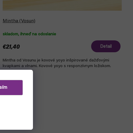
Mintha (Vosun)
skladom, ihneď na odoslanie
€21,40
Detail
Mintha od Vosunu je kovové yoyo inšpirované dažďovými
kvapkami a vlnami. Kovové yoyo s responzívnym ložiskom.
sím