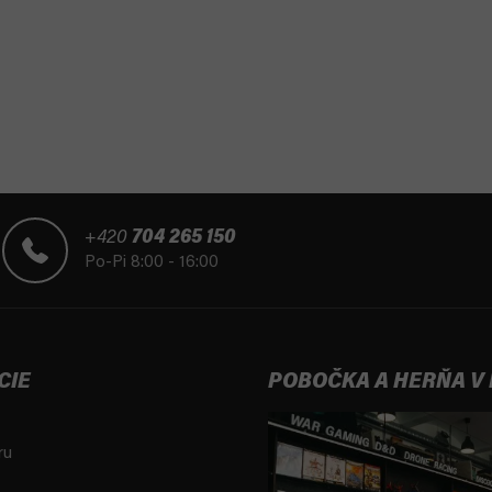
O
v
l
á
d
a
c
i
e
+420
704 265 150
p
Po-Pi 8:00 - 16:00
r
v
k
y
v
CIE
POBOČKA A HERŇA V
ý
p
i
ru
s