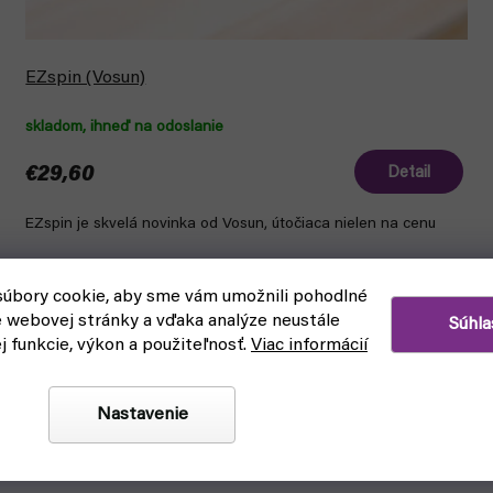
EZspin (Vosun)
skladom, ihneď na odoslanie
€29,60
Detail
EZspin je skvelá novinka od Vosun, útočiaca nielen na cenu
úbory cookie, aby sme vám umožnili pohodlné
e webovej stránky a vďaka analýze neustále
Súhla
ej funkcie, výkon a použiteľnosť.
Viac informácií
Nastavenie