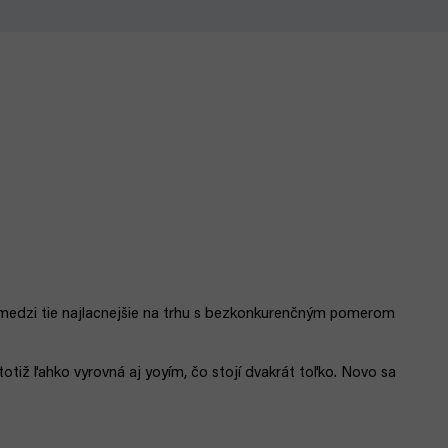
dí medzi tie najlacnejšie na trhu s bezkonkurenčným pomerom
tiž ľahko vyrovná aj yoyím, čo stojí dvakrát toľko. Novo sa