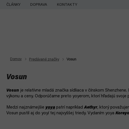
Prejsť
ČLÁNKY
DOPRAVA
KONTAKTY
na
obsah
Domov
Predávané značky
Vosun
Vosun
Vosun
je relatívne mladá značka sídliaca v čínskom Shenzhene
výkonu a ceny. Odporúčame preto yoyerom, ktorí hľadajú svoje 
Medzi najznámejšie
yoya
patrí napríklad
Aethyr
, ktorý považuje
Vosun pustil aj do yoyí tej najvyššej triedy. Vydaním yoya
Koreyo