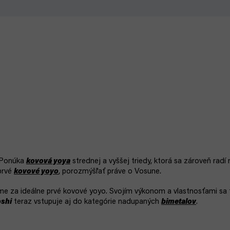
. Ponúka
kovová yoya
strednej a vyššej triedy, ktorá sa zároveň ra
prvé
kovové yoyo
, porozmýšľať práve o Vosune.
me za ideálne prvé kovové yoyo. Svojím výkonom a vlastnosťami sa to
shi
teraz vstupuje aj do kategórie nadupaných
bimetalov
.