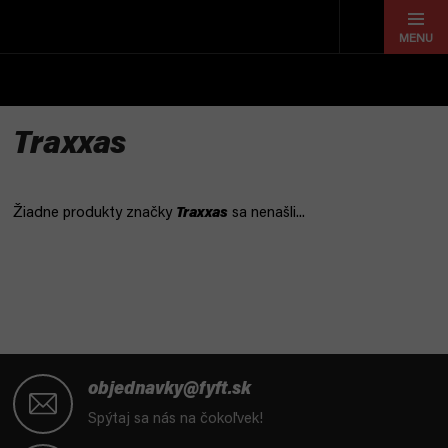
Prejsť
na
obsah
Traxxas
Žiadne produkty značky
Traxxas
sa nenašli...
Z
á
objednavky@fyft.sk
p
Spýtaj sa nás na čokoľvek!
ä