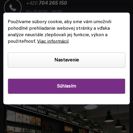
t
+420
704 265 150
i
Po-Pi 8:00 - 16:00
e
Používame súbory cookie, aby sme vám umožnili
pohodlné prehliadanie webovej stránky a vďaka
analýze neustále zlepšovali jej funkcie, výkon a
použiteľnosť.
Viac informácií
ZÁKAZNÍCKY SERVIS
Nastavenie
INFORMÁCIE
Súhlasím
POBOČKA A HERŇA V PRAHE