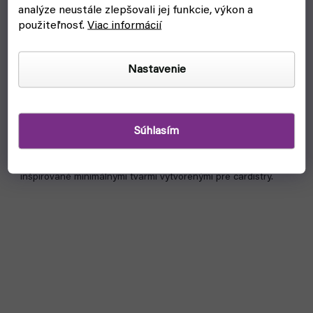
analýze neustále zlepšovali jej funkcie, výkon a
použiteľnosť.
Viac informácií
Odyssey Genesys - Holographic Exclusive Edition
Nastavenie
(TCC)
skladom, ihneď na odoslanie
€23,50
Do košíka
Súhlasím
Karty Odyssey Genesys - Holographic Exclusive Edition sú
inšpirované minimálnymi tvarmi vytvorenými pre cardistry.