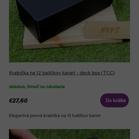
o
u
d
k
u
t
k
o
t
v
o
v
Krabička na 12 balíčkov kariet - deck box (TCC)
skladom, ihneď na odoslanie
€27,60
Do košíka
Elegantná pevná krabička na 12 balíčkov kariet