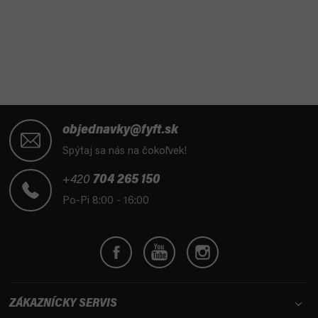
O
v
l
á
d
a
c
i
Z
e
á
objednavky@fyft.sk
p
p
Spýtaj sa nás na čokoľvek!
r
ä
v
t
+420
704 265 150
k
i
Po-Pi 8:00 - 16:00
y
e
v
ý
p
i
s
u
ZÁKAZNÍCKY SERVIS