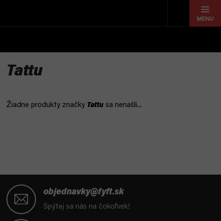
Prejsť
na
obsah
Tattu
Žiadne produkty značky
Tattu
sa nenašli...
Z
á
objednavky@fyft.sk
p
Spýtaj sa nás na čokoľvek!
ä