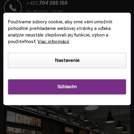
t
+420
704 265 150
i
Po-Pi 8:00 - 16:00
e
Používame súbory cookie, aby sme vám umožnili
pohodlné prehliadanie webovej stránky a vďaka
analýze neustále zlepšovali jej funkcie, výkon a
použiteľnosť.
Viac informácií
ZÁKAZNÍCKY SERVIS
Nastavenie
INFORMÁCIE
Súhlasím
POBOČKA A HERŇA V PRAHE