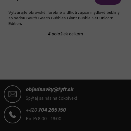
Vytvárajte obrovské, farebné a dlhotrvajúce mydlové bubliny
so sadou South Beach Bubbles Giant Bubble Set Unicorn
Edition.
4
položiek celkom
O
v
l
á
d
a
c
i
Z
e
á
objednavky@fyft.sk
p
p
Spýtaj sa nás na čokoľvek!
r
ä
v
t
+420
704 265 150
k
i
Po-Pi 8:00 - 16:00
y
e
v