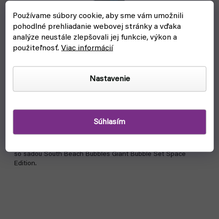
Používame súbory cookie, aby sme vám umožnili
pohodlné prehliadanie webovej stránky a vďaka
analýze neustále zlepšovali jej funkcie, výkon a
použiteľnosť.
Viac informácií
Veľká šnúrka pre bublifuk - Giant Bubble Set Space
Nastavenie
Edition
skladom, ihneď na odoslanie
€19,40
Do košíka
Súhlasím
Vytvárajte gigantické, farebné a dlhotrvajúce mydlové bubliny
so sadou South Beach Bubbles Giant Bubble Set Space
Edition.