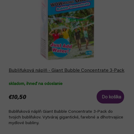
o
u
d
k
u
t
k
o
t
v
o
v
Bublifuková náplň - Giant Bubble Concentrate 3-Pack
skladom, ihneď na odoslanie
€10,50
Do košíka
Bublifuková náplň Giant Bubble Concentrate 3-Pack do
tvojich bublifukov. Vytváraj gigantické, farebné a dlhotrvajúce
mydlové bubliny.