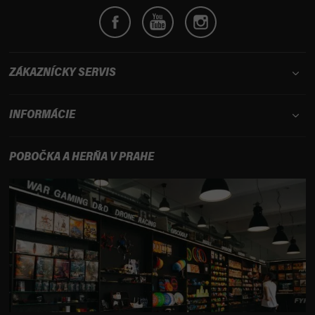
ý
p
i
s
u
ZÁKAZNÍCKY SERVIS
INFORMÁCIE
POBOČKA A HERŇA V PRAHE