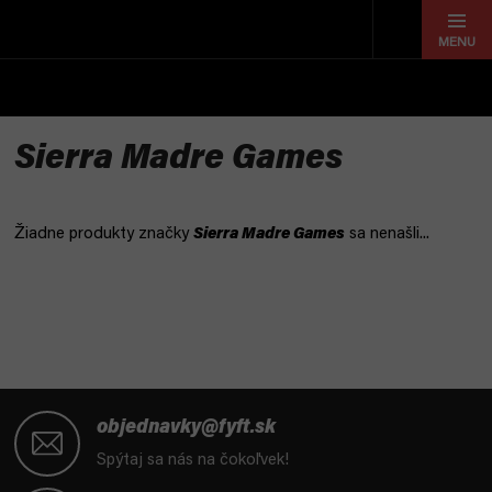
Prejsť
na
obsah
Sierra Madre Games
Žiadne produkty značky
Sierra Madre Games
sa nenašli...
Z
á
objednavky@fyft.sk
p
Spýtaj sa nás na čokoľvek!
ä