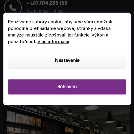
t
+420
704 265 150
i
Po-Pi 8:00 - 16:00
e
Používame súbory cookie, aby sme vám umožnili
pohodlné prehliadanie webovej stránky a vďaka
analýze neustále zlepšovali jej funkcie, výkon a
použiteľnosť.
Viac informácií
ZÁKAZNÍCKY SERVIS
Nastavenie
INFORMÁCIE
Súhlasím
POBOČKA A HERŇA V PRAHE