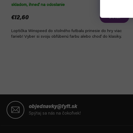
skladom, ihneď na odoslanie
€12,60
Detail
Loptička Winspeed do stolného futbalu prinesie do hry viac
farieb! Vyber si svoju obľúbenú farbu alebo choď do klasiky.
Z
á
objednavky@fyft.sk
p
Spýtaj sa nás na čokoľvek!
ä
t