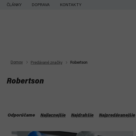
Prejsť
ČLÁNKY
DOPRAVA
KONTAKTY
na
obsah
Domov
Predávané značky
Robertson
Robertson
R
a
Odporúčame
Najlacnejšie
Najdrahšie
Najpredávanejšie
d
V
e