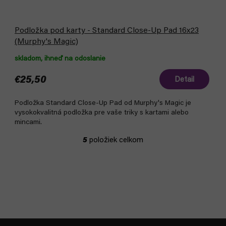
Podložka pod karty - Standard Close-Up Pad 16x23
(Murphy's Magic)
skladom, ihneď na odoslanie
€25,50
Detail
Podložka Standard Close-Up Pad od Murphy's Magic je
vysokokvalitná podložka pre vaše triky s kartami alebo
mincami.
5
položiek celkom
O
v
l
á
d
a
c
i
Z