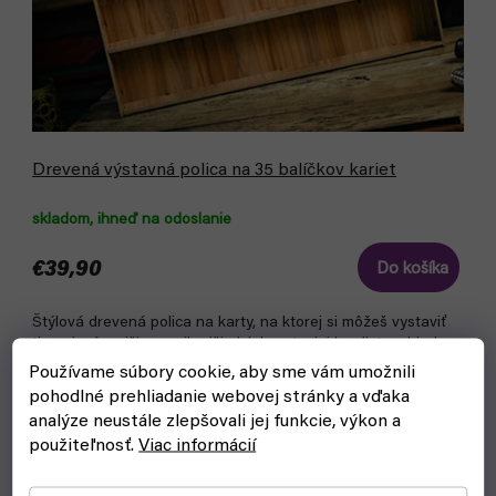
Drevená výstavná polica na 35 balíčkov kariet
skladom, ihneď na odoslanie
€39,90
Do košíka
Štýlová drevená polica na karty, na ktorej si môžeš vystaviť
tie najvzácnejšie a najkrajšie kúsky z tvojej kardistry zbierky.
Používame súbory cookie, aby sme vám umožnili
pohodlné prehliadanie webovej stránky a vďaka
analýze neustále zlepšovali jej funkcie, výkon a
použiteľnosť.
Viac informácií