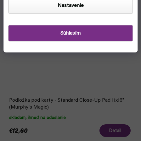
Nastavenie
Súhlasím
Podložka pod karty - Standard Close-Up Pad 11x16"
(Murphy's Magic)
skladom, ihneď na odoslanie
€12,60
Detail