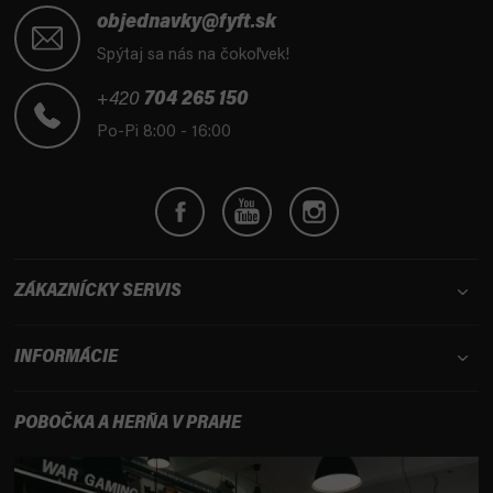
e
á
objednavky@fyft.sk
p
p
Spýtaj sa nás na čokoľvek!
r
ä
v
t
+420
704 265 150
k
i
Po-Pi 8:00 - 16:00
y
e
v
ý
p
i
s
u
ZÁKAZNÍCKY SERVIS
INFORMÁCIE
POBOČKA A HERŇA V PRAHE