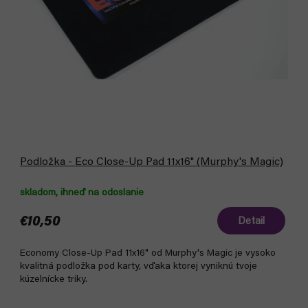
o
u
d
k
u
t
k
o
t
v
o
v
Podložka - Eco Close-Up Pad 11x16" (Murphy's Magic)
skladom, ihneď na odoslanie
€10,50
Detail
Economy Close-Up Pad 11x16" od Murphy's Magic je vysoko
kvalitná podložka pod karty, vďaka ktorej vyniknú tvoje
kúzelnícke triky.